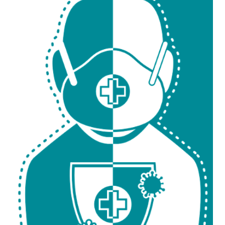
Ministério da Cidadania
Ministério da Saúde
Ministério de Minas e Energia
Ministério da Ciência, Tecnologia, Inovações e Comunicações
Ministério do Meio Ambiente
Ministério do Turismo
Ministério do Desenvolvimento Regional
Controladoria-Geral da União
Ministério da Mulher, da Família e dos Direitos Humanos