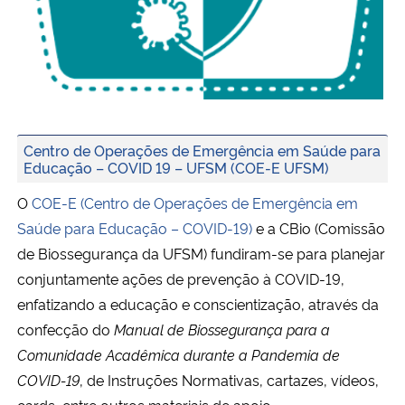
Secretaria-Geral
Secretaria de Governo
Gabinete de Segurança Institucional
Centro de Operações de Emergência em Saúde para
Educação – COVID 19 – UFSM (COE-E UFSM)
Advocacia-Geral da União
O
COE-E (Centro de Operações de Emergência em
Saúde para Educação – COVID-19)
e a CBio (Comissão
Banco Central do Brasil
de Biossegurança da UFSM) fundiram-se para planejar
conjuntamente ações de prevenção à COVID-19,
Planalto
enfatizando a educação e conscientização, através da
confecção do
Manual de Biossegurança para a
Comunidade Acadêmica durante a Pandemia de
COVID-19
, de Instruções Normativas, cartazes, vídeos,