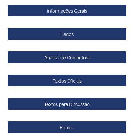
Informações Gerais
Secretaria-Geral
Secretaria de Governo
Dados
Gabinete de Segurança Institucional
Análise de Conjuntura
Advocacia-Geral da União
Banco Central do Brasil
Textos Oficiais
Planalto
Textos para Discussão
Equipe