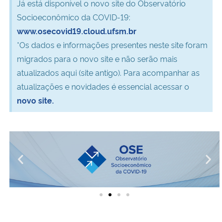
Já está disponível o novo site do Observatório
Ministério da Cidadania
Socioeconômico da COVID-19:
www.osecovid19.cloud.ufsm.br
Ministério da Saúde
*Os dados e informações presentes neste site foram
migrados para o novo site e não serão mais
Ministério de Minas e Energia
atualizados aqui (site antigo). Para acompanhar as
atualizações e novidades é essencial acessar o
Ministério da Ciência, Tecnologia, Inovações e Comunicações
novo site.
Ministério do Meio Ambiente
Ministério do Turismo
Ministério do Desenvolvimento Regional
Controladoria-Geral da União
Ministério da Mulher, da Família e dos Direitos Humanos