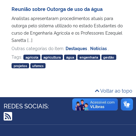
Ministério da Cidadania
Reunião sobre Outorga de uso da água
Analistas apresentaram procedimentos atuais para
Ministério da Saúde
outorga pelo sistema utilizado no estado Estudantes do
curso de Engenharia Agrícola e os Professores Ezequiel
Ministério de Minas e Energia
Saretta [...]
Outras categorias do item:
Destaques
,
Notícias
,
Ministério da Ciência, Tecnologia, Inovações e Comunicações
Tags:
agricola
agricultura
água
engenharia
gestão
projetos
ufsmcs
Ministério do Meio Ambiente
Ministério do Turismo
Voltar ao topo
Ministério do Desenvolvimento Regional
REDES SOCIAIS:
Controladoria-Geral da União
RSS
Ministério da Mulher, da Família e dos Direitos Humanos