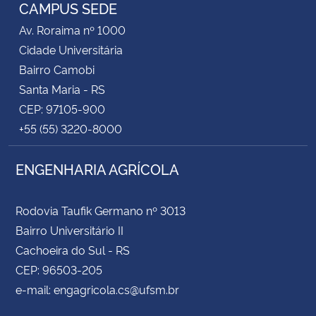
CAMPUS SEDE
Av. Roraima nº 1000
Secretaria-Geral
Cidade Universitária
Bairro Camobi
Secretaria de Governo
Santa Maria - RS
CEP: 97105-900
Gabinete de Segurança Institucional
+55 (55) 3220-8000
Advocacia-Geral da União
ENGENHARIA AGRÍCOLA
Banco Central do Brasil
Rodovia Taufik Germano nº 3013
Planalto
Bairro Universitário II
Cachoeira do Sul - RS
CEP: 96503-205
e-mail: engagricola.cs@ufsm.br