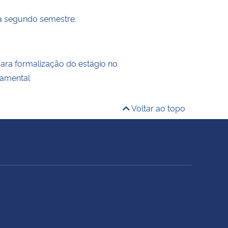
 segundo semestre.
para formalização do estágio no
damental
Voltar ao topo