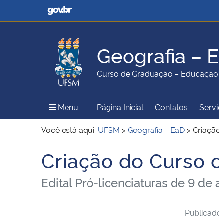
Casa Civil
Ministério da Justiça e
Segurança Pública
Geografia – 
Ministério da Agricultura,
Ministério da Educação
Curso de Graduação – Educação a
Pecuária e Abastecimento
Menu Principal do Sítio
Menu
Página Inicial
Contatos
Servi
Ministério do Meio Ambiente
Ministério do Turismo
Você está aqui:
UFSM
>
Geografia - EaD
>
Criaçã
Criação do Curso
Início do conteúdo
Secretaria de Governo
Gabinete de Segurança
Edital Pró-licenciaturas de 9 de
Institucional
Publica