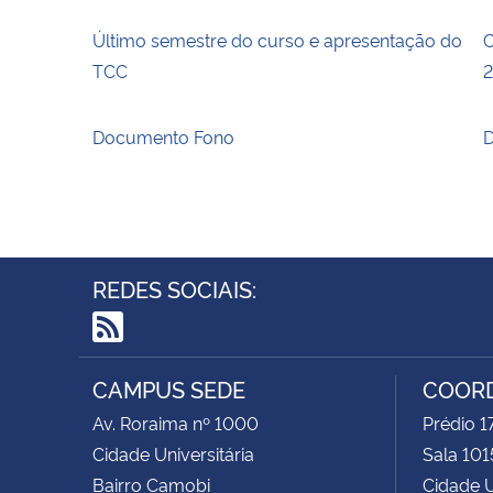
Último semestre do curso e apresentação do
C
TCC
Documento Fono
D
REDES SOCIAIS:
RSS
CAMPUS SEDE
COOR
Av. Roraima nº 1000
Prédio 
Cidade Universitária
Sala 101
Bairro Camobi
Cidade U