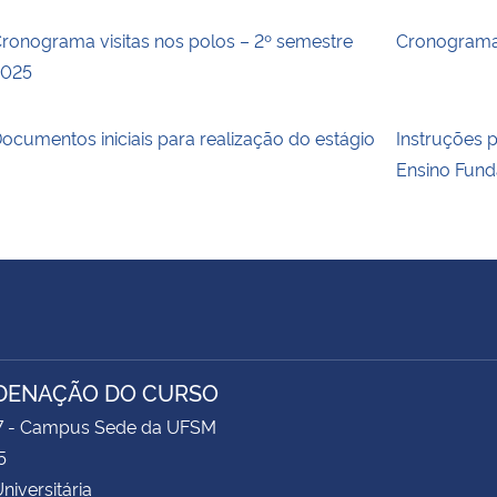
ronograma visitas nos polos – 2º semestre
Cronograma
2025
ocumentos iniciais para realização do estágio
Instruções 
Ensino Fun
DENAÇÃO DO CURSO
17 - Campus Sede da UFSM
5
niversitária