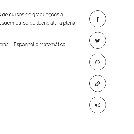
tos de cursos de graduações a
ossuem curso de licenciatura plena
etras – Espanhol e Matemática.
Copiar para áre