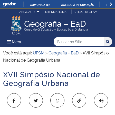
COMUNICA BR
ACESSO À INFORMAÇÃO
PARTI
Casa Civil
LANGUAGES
INTERNATIONAL
SÍTIOS DA UFSM
IR
PARA
Geografia – EaD
Ministério da Justiça e Segurança Pública
O
Curso de Graduação – Educação a Distância
CONTEÚDO
Ministério da Defesa
Buscar no no Sítio
Busca
Busca:
Menu Principal do Sítio
Menu
Busc
Ministério das Relações Exteriores
Você está aqui:
UFSM
>
Geografia - EaD
>
XVII Simpósio
Nacional de Geografia Urbana
Ministério da Economia
XVII Simpósio Nacional de
Início do conteúdo
Ministério da Infraestrutura
Geografia Urbana
Ministério da Agricultura, Pecuária e Abastecimento
Copiar para área 
Ministério da Educação