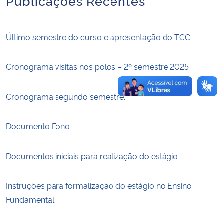
Publicações Recentes
Secretaria-Geral
Último semestre do curso e apresentação do TCC
Secretaria de Governo
Cronograma visitas nos polos – 2º semestre 2025
Gabinete de Segurança Institucional
Cronograma segundo semestre.
Advocacia-Geral da União
Documento Fono
Banco Central do Brasil
Planalto
Documentos iniciais para realização do estágio
Instruções para formalização do estágio no Ensino
Fundamental