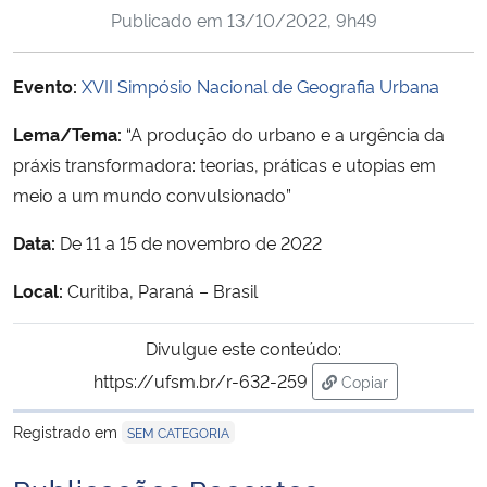
Publicado em
13/10/2022, 9h49
Ministério da Cidadania
Ministério da Saúde
Evento:
XVII Simpósio Nacional de Geografia Urbana
Lema/Tema:
“A produção do urbano e a urgência da
Ministério de Minas e Energia
práxis transformadora: teorias, práticas e utopias em
Ministério da Ciência, Tecnologia, Inovações e Comunicações
meio a um mundo convulsionado”
Data:
De 11 a 15 de novembro de 2022
Ministério do Meio Ambiente
Local:
Curitiba, Paraná – Brasil
Ministério do Turismo
Divulgue este conteúdo:
Ministério do Desenvolvimento Regional
https://ufsm.br/r-632-259
Copiar
para área de trans
Controladoria-Geral da União
Registrado em
SEM CATEGORIA
Ministério da Mulher, da Família e dos Direitos Humanos