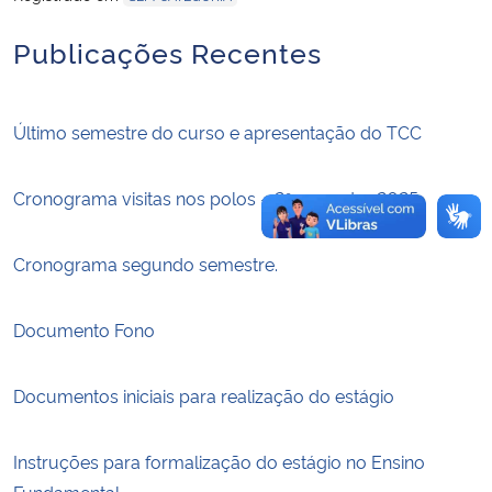
Publicações Recentes
Secretaria-Geral
Secretaria de Governo
Último semestre do curso e apresentação do TCC
Gabinete de Segurança Institucional
Cronograma visitas nos polos – 2º semestre 2025
Advocacia-Geral da União
Cronograma segundo semestre.
Banco Central do Brasil
Documento Fono
Planalto
Documentos iniciais para realização do estágio
Instruções para formalização do estágio no Ensino
Fundamental