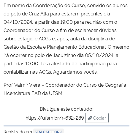
Em nome da Coordenação do Curso, convido os alunos
Ministério da Cidadania
do polo de Cruz Alta para estarem presentes dia
Ministério da Saúde
04/10/2024, a partir das 19:00 para reunião com o
Coordenador do Curso a fim de esclarecer dúvidas
Ministério de Minas e Energia
sobre estágio e ACGs e, após, aula da disciplina de
Gestão da Escola e Planejamento Educacional. O mesmo
Ministério da Ciência, Tecnologia, Inovações e Comunicações
irá ocorrer no polo de Jacuizinho dia 05/10/2024, a
partir das 10:00. Terá atestado de participação para
Ministério do Meio Ambiente
contabilizar nas ACGs. Aguardamos vocês.
Ministério do Turismo
Prof. Valmir Viera – Coordenador do Curso de Geografia
Licenciatura EAD da UFSM
Ministério do Desenvolvimento Regional
Divulgue este conteúdo:
Controladoria-Geral da União
https://ufsm.br/r-632-289
Copiar
para área de trans
Ministério da Mulher, da Família e dos Direitos Humanos
Registrado em
SEM CATEGORIA