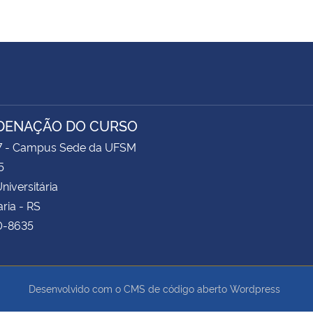
DENAÇÃO DO CURSO
17 - Campus Sede da UFSM
5
niversitária
ria - RS
0-8635
Desenvolvido com o CMS de código aberto
Wordpress