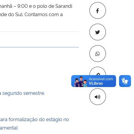
 manhã – 9:00 e o polo de Sarandi
rande do Sul. Contamos com a
 transferência
Copiar para áre
 segundo semestre.
para formalização do estágio no
damental