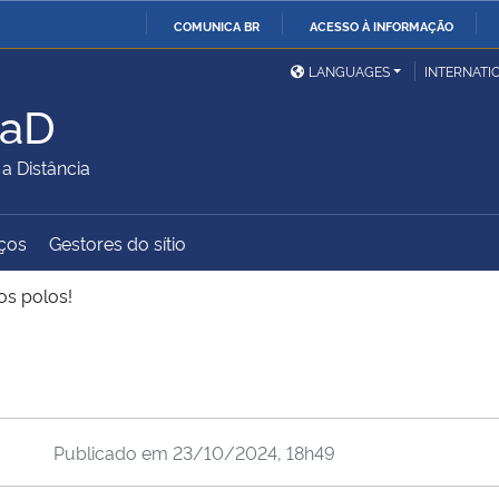
COMUNICA BR
ACESSO À INFORMAÇÃO
Ministério da Defesa
Ministério das Relações
Mini
IR
LANGUAGES
INTERNATI
Exteriores
PARA
EaD
O
Ministério da Cidadania
Ministério da Saúde
Mini
CONTEÚDO
 Distância
ços
Gestores do sítio
Ministério do
Controladoria-Geral da
Mini
Desenvolvimento Regional
União
Famí
aos polos!
Hum
Advocacia-Geral da União
Banco Central do Brasil
Plan
Publicado em
23/10/2024, 18h49