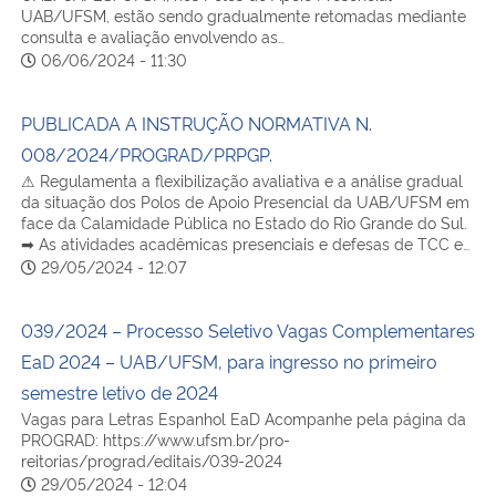
UAB/UFSM, estão sendo gradualmente retomadas mediante
consulta e avaliação envolvendo as…
Secretaria-Geral
06/06/2024 - 11:30
Secretaria de Governo
PUBLICADA A INSTRUÇÃO NORMATIVA N.
008/2024/PROGRAD/PRPGP.
Gabinete de Segurança Institucional
⚠ Regulamenta a flexibilização avaliativa e a análise gradual
da situação dos Polos de Apoio Presencial da UAB/UFSM em
face da Calamidade Pública no Estado do Rio Grande do Sul.
Advocacia-Geral da União
➡ As atividades acadêmicas presenciais e defesas de TCC e…
29/05/2024 - 12:07
Banco Central do Brasil
039/2024 – Processo Seletivo Vagas Complementares
Planalto
EaD 2024 – UAB/UFSM, para ingresso no primeiro
semestre letivo de 2024
Vagas para Letras Espanhol EaD Acompanhe pela página da
PROGRAD: https://www.ufsm.br/pro-
reitorias/prograd/editais/039-2024
29/05/2024 - 12:04