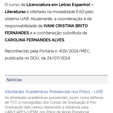
O curso de
Licenciatura em Letras Espanhol –
Ministério da Cidadania
Literaturas
é ofertado na modalidade EAD pelo
Ministério da Saúde
sistema UAB. Atualmente, a coordenação é de
responsabilidade de
IVANI CRISTINA BRITO
Ministério de Minas e Energia
FERNANDES
e a coordenação substituta de
CAROLINA FERNANDES ALVES
.
Ministério da Ciência, Tecnologia, Inovações e Comunicações
Reconhecido pela Portaria n. 409/2014/MEC,
publicada no DOU, de 24/07/2014.
Ministério do Meio Ambiente
Ministério do Turismo
Notícias
Ministério do Desenvolvimento Regional
Atividades Acadêmicas Presenciais nos Pólos – UAB
As atividades acadêmicas presenciais, assim como defesas
Controladoria-Geral da União
de TCC e monografias dos Cursos de Graduação e Pós-
Graduação (lato sensu) oferecidos à distância pela
Ministério da Mulher, da Família e dos Direitos Humanos
UAB/CAPES/UFSM, nos Pólos de Apoio Presencial