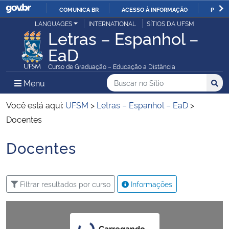
COMUNICA BR
ACESSO À INFORMAÇÃO
PARTI
Casa Civil
LANGUAGES
INTERNATIONAL
SÍTIOS DA UFSM
IR
Letras – Espanhol –
PARA
EaD
Ministério da Justiça e Segurança Pública
O
Curso de Graduação – Educação a Distância
CONTEÚDO
Ministério da Defesa
Buscar no no Sítio
Busca
Busca:
Menu Principal do Sítio
Menu
Busc
Ministério das Relações Exteriores
Você está aqui:
UFSM
>
Letras – Espanhol – EaD
>
Docentes
Ministério da Economia
Docentes
Início do conteúdo
Ministério da Infraestrutura
Filtrar resultados por curso
Informações
Ministério da Agricultura, Pecuária e Abastecimento
Ministério da Educação
Carregando...