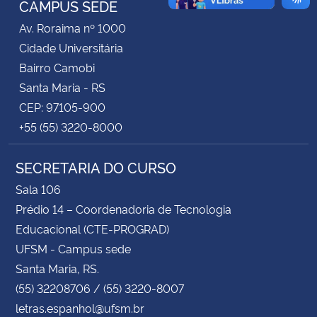
CAMPUS SEDE
Av. Roraima nº 1000
Secretaria-Geral
Cidade Universitária
Bairro Camobi
Secretaria de Governo
Santa Maria - RS
CEP: 97105-900
Gabinete de Segurança Institucional
+55 (55) 3220-8000
Advocacia-Geral da União
SECRETARIA DO CURSO
Banco Central do Brasil
Sala 106
Prédio 14 – Coordenadoria de Tecnologia
Planalto
Educacional (CTE-PROGRAD)
UFSM - Campus sede
Santa Maria, RS.
(55) 32208706 / (55) 3220-8007
letras.espanhol@ufsm.br