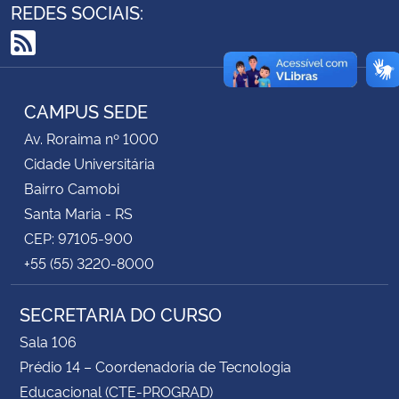
REDES SOCIAIS:
Secretaria-Geral
RSS
Secretaria de Governo
CAMPUS SEDE
Gabinete de Segurança Institucional
Av. Roraima nº 1000
Cidade Universitária
Advocacia-Geral da União
Bairro Camobi
Santa Maria - RS
Banco Central do Brasil
CEP: 97105-900
+55 (55) 3220-8000
Planalto
SECRETARIA DO CURSO
Sala 106
Prédio 14 – Coordenadoria de Tecnologia
Educacional (CTE-PROGRAD)