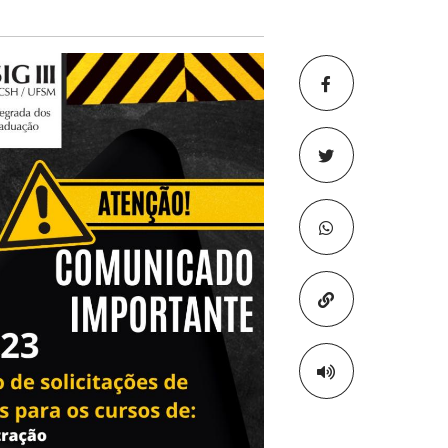
Copiar para áre