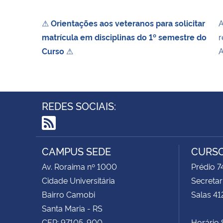
⚠
Orientações aos veteranos para solicitar
A
matrícula em disciplinas do 1º semestre do
r
Curso
⚠
A
REDES SOCIAIS:
RSS
CAMPUS SEDE
CURSO
Av. Roraima nº 1000
Prédio 
Cidade Universitária
Secretar
Bairro Camobi
Salas 41
Santa Maria - RS
CEP: 97105-900
Horário S