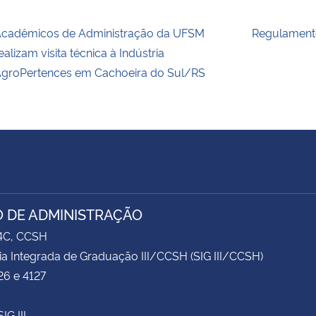
cadêmicos de Administração da UFSM
Regulament
ealizam visita técnica à Indústria
groPertences em Cachoeira do Sul/RS
 DE ADMINISTRAÇÃO
74C, CCSH
ia Integrada de Graduação III/CCSH (SIG III/CCSH)
26 e 4127
IG III