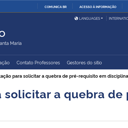
COMUNICA BR
ACESSO À INFORMAÇÃO
Ministério da Defesa
Ministério das Relações
Mini
IR
LANGUAGES
INTERNATI
Exteriores
PARA
o
O
Ministério da Cidadania
Ministério da Saúde
Mini
CONTEÚDO
anta Maria
ação
Contato Professores
Gestores do sítio
Ministério do
Controladoria-Geral da
Mini
Desenvolvimento Regional
União
Famí
ação para solicitar a quebra de pré-requisito em disciplin
Hum
 solicitar a quebra de
Advocacia-Geral da União
Banco Central do Brasil
Plan