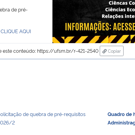
uebra de pré-
:
CLIQUE AQUI
e este conteúdo:
https://ufsm.br/r-421-2540
Copiar
para área d
olicitação de quebra de pré-requisitos
Quadro de h
2026/2
Administra