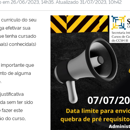
do em
26/06/2023, 14h35
. Atualizado
31/07/2023, 10h42
 currículo do seu
ga efetivar sua
que tenha cursado
na(s) conhecida(s)
o importante que
ento de alguma
.
stificativa
ida sem ter sido
 fazer este
ão do curso,