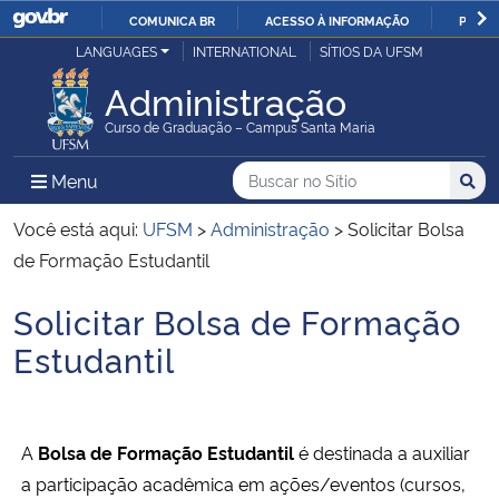
COMUNICA BR
ACESSO À INFORMAÇÃO
PARTI
Casa Civil
LANGUAGES
INTERNATIONAL
SÍTIOS DA UFSM
IR
PARA
Administração
Ministério da Justiça e Segurança Pública
O
Curso de Graduação – Campus Santa Maria
CONTEÚDO
Ministério da Defesa
Buscar no no Sítio
Busca
Busca:
Menu Principal do Sítio
Menu
Busc
Ministério das Relações Exteriores
Você está aqui:
UFSM
>
Administração
>
Solicitar Bolsa
de Formação Estudantil
Ministério da Economia
Solicitar Bolsa de Formação
Início do conteúdo
Ministério da Infraestrutura
Estudantil
Ministério da Agricultura, Pecuária e Abastecimento
A
Bolsa de Formação Estudantil
é destinada a auxiliar
Ministério da Educação
a participação acadêmica em ações/eventos (cursos,