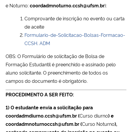
e Noturno:
coordadmnoturno.ccsh@ufsm.br
):
Secretaria-Geral
Comprovante de inscrição no evento ou carta
de aceite
Secretaria de Governo
Formulario-de-Solicitacao-Bolsas-Formacao-
CCSH. ADM
Gabinete de Segurança Institucional
OBS: O Formulário de solicitação de Bolsa de
Advocacia-Geral da União
Formação Estudantil é preenchido e assinado pelo
aluno solicitante. O preenchimento de todos os
Banco Central do Brasil
campos do documento é obrigatório.
Planalto
PROCEDIMENTO A SER FEITO:
1) O estudante envia a solicitação para
coordadmdiurno.ccsh@ufsm.br (
Curso diurno
) e
coordadmnoturnoccsh@ufsm.br (
Curso Noturno
),
contendo comprovante de inscrição no evento ou