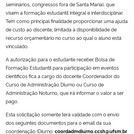
seminários, congressos fora de Santa Maria), que
Ministério da Cidadania
visem a formação estudantil integral e interdisciplinar.
Tem como principal finalidade proporcionar uma ajuda
Ministério da Saúde
de custo ao discente, limitada à disponibilidade de
Ministério de Minas e Energia
recurso orçamentário no curso ao qual o aluno está
vinculado.
Ministério da Ciência, Tecnologia, Inovações e Comunicações
A autorização para o estudante receber Bolsa de
Formação Estudantil para participação em eventos
Ministério do Meio Ambiente
científicos fica a cargo do docente Coordenador do
Curso de Administração Diurno ou Curso de
Ministério do Turismo
Administração Noturno, que irá informar o valor a ser
Ministério do Desenvolvimento Regional
pago.
Esta solicitação somente terá validade com o envio
Controladoria-Geral da União
dos seguintes documentos para o email da sua
coordenação (Diurno:
coordadmdiurno.ccsh@ufsm.br
Ministério da Mulher, da Família e dos Direitos Humanos