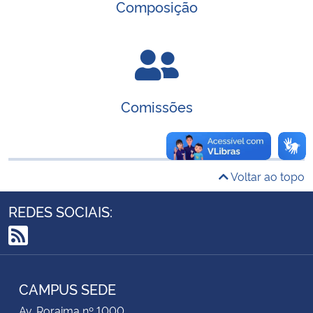
Composição
Secretaria-Geral
Secretaria de Governo
Comissões
Gabinete de Segurança Institucional
Advocacia-Geral da União
Voltar ao topo
Banco Central do Brasil
REDES SOCIAIS:
Planalto
RSS
CAMPUS SEDE
Av. Roraima nº 1000