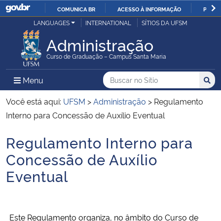
COMUNICA BR
ACESSO À INFORMAÇÃO
PARTI
Casa Civil
LANGUAGES
INTERNATIONAL
SÍTIOS DA UFSM
IR
PARA
Administração
Ministério da Justiça e Segurança Pública
O
Curso de Graduação – Campus Santa Maria
CONTEÚDO
Ministério da Defesa
Buscar no no Sítio
Busca
Busca:
Menu Principal do Sítio
Menu
Busc
Ministério das Relações Exteriores
Você está aqui:
UFSM
>
Administração
>
Regulamento
Interno para Concessão de Auxílio Eventual
Ministério da Economia
Regulamento Interno para
Início do conteúdo
Ministério da Infraestrutura
Concessão de Auxílio
Eventual
Ministério da Agricultura, Pecuária e Abastecimento
Ministério da Educação
Este Regulamento organiza, no âmbito do Curso de