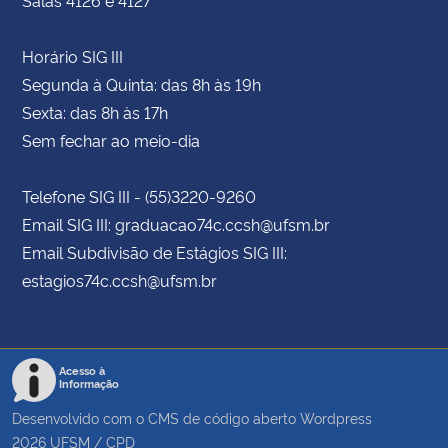
Horário SIG III
Segunda à Quinta: das 8h às 19h
Sexta: das 8h às 17h
Sem fechar ao meio-dia
Telefone SIG III - (55)3220-9260
Email SIG III: graduacao74c.ccsh@ufsm.br
Email Subdivisão de Estágios SIG III:
estagios74c.ccsh@ufsm.br
Acesso à
Informação
Desenvolvido com o CMS de código aberto
Wordpress
2026
UFSM
/
CPD