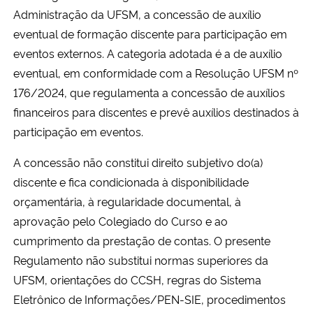
Ministério da Cidadania
Administração da UFSM, a concessão de auxílio
eventual de formação discente para participação em
Ministério da Saúde
eventos externos. A categoria adotada é a de auxílio
eventual, em conformidade com a Resolução UFSM nº
Ministério de Minas e Energia
176/2024, que regulamenta a concessão de auxílios
financeiros para discentes e prevê auxílios destinados à
Ministério da Ciência, Tecnologia, Inovações e Comunicações
participação em eventos.
Ministério do Meio Ambiente
A concessão não constitui direito subjetivo do(a)
discente e fica condicionada à disponibilidade
Ministério do Turismo
orçamentária, à regularidade documental, à
aprovação pelo Colegiado do Curso e ao
Ministério do Desenvolvimento Regional
cumprimento da prestação de contas. O presente
Regulamento não substitui normas superiores da
Controladoria-Geral da União
UFSM, orientações do CCSH, regras do Sistema
Eletrônico de Informações/PEN-SIE, procedimentos
Ministério da Mulher, da Família e dos Direitos Humanos