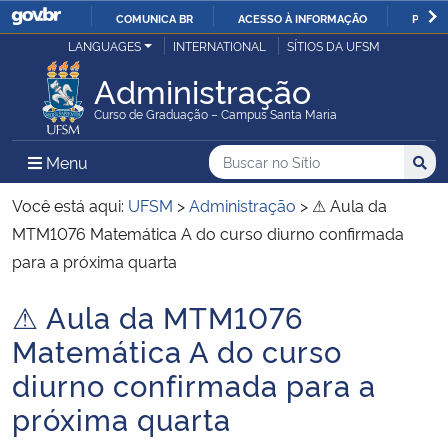
COMUNICA BR
ACESSO À INFORMAÇÃO
PARTI
Casa Civil
LANGUAGES
INTERNATIONAL
SÍTIOS DA UFSM
IR
PARA
Administração
Ministério da Justiça e Segurança Pública
O
Curso de Graduação – Campus Santa Maria
CONTEÚDO
Ministério da Defesa
Buscar no no Sítio
Busca
Busca:
Menu Principal do Sítio
Menu
Busc
Ministério das Relações Exteriores
Você está aqui:
UFSM
>
Administração
>
⚠ Aula da
MTM1076 Matemática A do curso diurno confirmada
Ministério da Economia
para a próxima quarta
⚠ Aula da MTM1076
Ministério da Infraestrutura
Início do conteúdo
Matemática A do curso
Ministério da Agricultura, Pecuária e Abastecimento
diurno confirmada para a
próxima quarta
Ministério da Educação