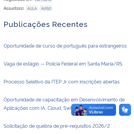
,
Assunto(s):
AULA
AVISO
Secretaria-Geral
Publicações Recentes
Secretaria de Governo
Oportunidade de curso de português para estrangeiros
Gabinete de Segurança Institucional
Advocacia-Geral da União
Vaga de estágio — Polícia Federal em Santa Maria/RS
Banco Central do Brasil
Processo Seletivo da ITEP Jr com inscrições abertas
Planalto
Oportunidade de capacitação em Desenvolvimento de
Aplicações com IA, Cloud, Swift e IoT
Solicitação de quebra de pré-requisitos 2026/2