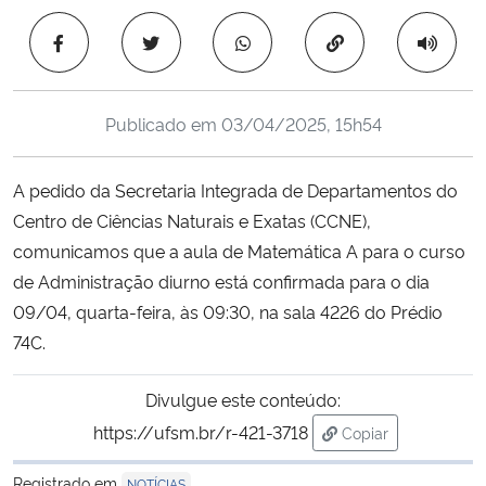
Ministério da Cidadania
Copiar para área 
Ministério da Saúde
Publicado em
03/04/2025, 15h54
Ministério de Minas e Energia
A pedido da Secretaria Integrada de Departamentos do
Ministério da Ciência, Tecnologia, Inovações e Comunicações
Centro de Ciências Naturais e Exatas (CCNE),
comunicamos que a aula de Matemática A para o curso
Ministério do Meio Ambiente
de Administração diurno está confirmada para o dia
Ministério do Turismo
09/04, quarta-feira, às 09:30, na sala 4226 do Prédio
74C.
Ministério do Desenvolvimento Regional
Divulgue este conteúdo:
Controladoria-Geral da União
https://ufsm.br/r-421-3718
Copiar
para área de trans
Ministério da Mulher, da Família e dos Direitos Humanos
Registrado em
NOTÍCIAS