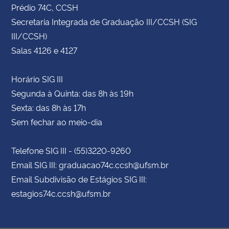
Prédio 74C, CCSH
Secretaria Integrada de Graduação III/CCSH (SIG
III/CCSH)
Salas 4126 e 4127
Horário SIG III
Segunda à Quinta: das 8h às 19h
Sexta: das 8h às 17h
Sem fechar ao meio-dia
Telefone SIG III - (55)3220-9260
Email SIG III: graduacao74c.ccsh@ufsm.br
Email Subdivisão de Estágios SIG III:
estagios74c.ccsh@ufsm.br