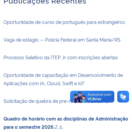
Publicações Recentes
Secretaria-Geral
Oportunidade de curso de português para estrangeiros
Secretaria de Governo
Vaga de estágio — Polícia Federal em Santa Maria/RS
Gabinete de Segurança Institucional
Processo Seletivo da ITEP Jr com inscrições abertas
Advocacia-Geral da União
Oportunidade de capacitação em Desenvolvimento de
Banco Central do Brasil
Aplicações com IA, Cloud, Swift e IoT
Planalto
Solicitação de quebra de pré-requisitos 2026/2
Quadro de horário com as disciplinas de Administração
para o semestre 2026.
2 ⚠