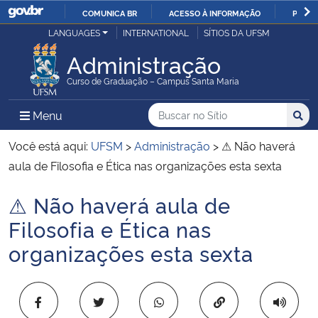
COMUNICA BR
ACESSO À INFORMAÇÃO
PARTI
Casa Civil
LANGUAGES
INTERNATIONAL
SÍTIOS DA UFSM
IR
PARA
Administração
Ministério da Justiça e Segurança Pública
O
Curso de Graduação – Campus Santa Maria
CONTEÚDO
Ministério da Defesa
Buscar no no Sítio
Busca
Busca:
Menu Principal do Sítio
Menu
Busc
Ministério das Relações Exteriores
Você está aqui:
UFSM
>
Administração
>
⚠ Não haverá
aula de Filosofia e Ética nas organizações esta sexta
Ministério da Economia
⚠ Não haverá aula de
Início do conteúdo
Ministério da Infraestrutura
Filosofia e Ética nas
organizações esta sexta
Ministério da Agricultura, Pecuária e Abastecimento
Ministério da Educação
Copiar para área 