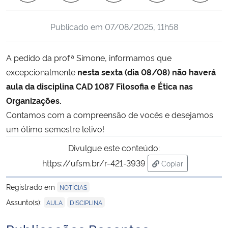
Ministério da Cidadania
Publicado em
07/08/2025, 11h58
Ministério da Saúde
A pedido da prof.ª Simone, informamos que
Ministério de Minas e Energia
excepcionalmente
nesta sexta (dia 08/08) não haverá
aula da disciplina CAD 1087 Filosofia e Ética nas
Ministério da Ciência, Tecnologia, Inovações e Comunicações
Organizações.
Contamos com a compreensão de vocês e desejamos
Ministério do Meio Ambiente
um ótimo semestre letivo!
Ministério do Turismo
Divulgue este conteúdo:
https://ufsm.br/r-421-3939
Copiar
Ministério do Desenvolvimento Regional
para área de tran
Registrado em
NOTÍCIAS
Controladoria-Geral da União
,
Assunto(s):
AULA
DISCIPLINA
Ministério da Mulher, da Família e dos Direitos Humanos