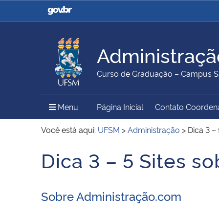
Casa Civil
Ministério da Justiça e
Segurança Pública
Administraçã
Ministério da Agricultura,
Ministério da Educação
Curso de Graduação – Campus S
Pecuária e Abastecimento
Menu Principal do Sítio
Menu
Página Inicial
Contato Coorden
Ministério do Meio Ambiente
Ministério do Turismo
Você está aqui:
UFSM
>
Administração
>
Dica 3 –
Dica 3 – 5 Sites s
Início do conteúdo
Secretaria de Governo
Gabinete de Segurança
Institucional
Sobre Administração.com