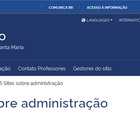
COMUNICA BR
ACESSO À INFORMAÇÃO
Ministério da Defesa
Ministério das Relações
Mini
IR
LANGUAGES
INTERNATI
Exteriores
PARA
o
O
Ministério da Cidadania
Ministério da Saúde
Mini
CONTEÚDO
anta Maria
ação
Contato Professores
Gestores do sítio
Ministério do
Controladoria-Geral da
Mini
Desenvolvimento Regional
União
Famí
 5 Sites sobre administração
Hum
obre administração
Advocacia-Geral da União
Banco Central do Brasil
Plan