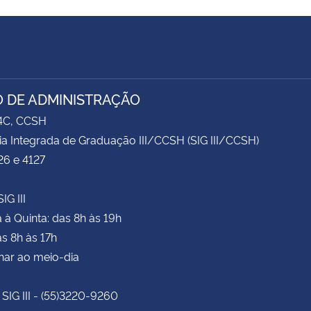
 DE ADMINISTRAÇÃO
74C, CCSH
ia Integrada de Graduação III/CCSH (SIG III/CCSH)
26 e 4127
IG III
à Quinta: das 8h às 19h
as 8h às 17h
har ao meio-dia
 SIG III - (55)3220-9260