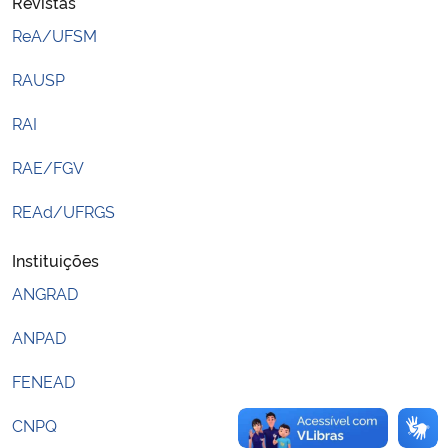
Revistas
ReA/UFSM
Secretaria-Geral
RAUSP
Secretaria de Governo
RAI
Gabinete de Segurança Institucional
RAE/FGV
Advocacia-Geral da União
REAd/UFRGS
Instituições
Banco Central do Brasil
ANGRAD
Planalto
ANPAD
FENEAD
CNPQ