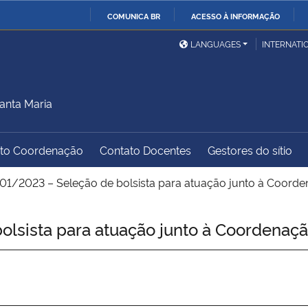
COMUNICA BR
ACESSO À INFORMAÇÃO
Ministério da Defesa
Ministério das Relações
Mini
IR
LANGUAGES
INTERNATI
Exteriores
PARA
O
Ministério da Cidadania
Ministério da Saúde
Mini
CONTEÚDO
anta Maria
to Coordenação
Contato Docentes
Gestores do sítio
Ministério do
Controladoria-Geral da
Mini
Desenvolvimento Regional
União
Famí
01/2023 – Seleção de bolsista para atuação junto à Coord
Hum
lsista para atuação junto à Coordenaç
Advocacia-Geral da União
Banco Central do Brasil
Plan