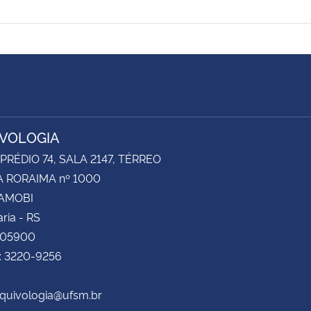
VOLOGIA
 PRÉDIO 74, SALA 2147, TÉRREO
 RORAIMA nº 1000
CAMOBI
ria - RS
105900
e: 3220-9256
rquivologia@ufsm.br