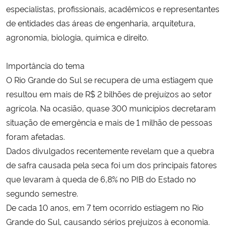
especialistas, profissionais, acadêmicos e representantes
de entidades das áreas de engenharia, arquitetura,
Secretaria-Geral
agronomia, biologia, química e direito.
Secretaria de Governo
Importância do tema
Gabinete de Segurança Institucional
O Rio Grande do Sul se recupera de uma estiagem que
resultou em mais de R$ 2 bilhões de prejuízos ao setor
Advocacia-Geral da União
agrícola. Na ocasião, quase 300 municípios decretaram
situação de emergência e mais de 1 milhão de pessoas
Banco Central do Brasil
foram afetadas.
Dados divulgados recentemente revelam que a quebra
Planalto
de safra causada pela seca foi um dos principais fatores
que levaram à queda de 6,8% no PIB do Estado no
segundo semestre.
De cada 10 anos, em 7 tem ocorrido estiagem no Rio
Grande do Sul, causando sérios prejuízos à economia.