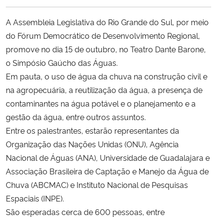
Ministério da Cidadania
A Assembleia Legislativa do Rio Grande do Sul, por meio
Ministério da Saúde
do Fórum Democrático de Desenvolvimento Regional,
promove no dia 15 de outubro, no Teatro Dante Barone,
Ministério de Minas e Energia
o Simpósio Gaúcho das Águas.
Em pauta, o uso de água da chuva na construção civil e
Ministério da Ciência, Tecnologia, Inovações e Comunicações
na agropecuária, a reutilização da água, a presença de
contaminantes na água potável e o planejamento e a
Ministério do Meio Ambiente
gestão da água, entre outros assuntos.
Entre os palestrantes, estarão representantes da
Ministério do Turismo
Organização das Nações Unidas (ONU), Agência
Nacional de Águas (ANA), Universidade de Guadalajara e
Ministério do Desenvolvimento Regional
Associação Brasileira de Captação e Manejo da Água de
Chuva (ABCMAC) e Instituto Nacional de Pesquisas
Controladoria-Geral da União
Espaciais (INPE).
São esperadas cerca de 600 pessoas, entre
Ministério da Mulher, da Família e dos Direitos Humanos