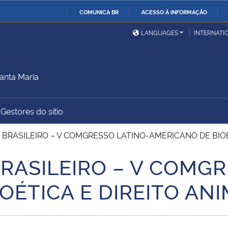
COMUNICA BR
ACESSO À INFORMAÇÃO
Ministério da Defesa
Ministério das Relações
Mini
IR
LANGUAGES
INTERNATI
Exteriores
PARA
O
Ministério da Cidadania
Ministério da Saúde
Mini
CONTEÚDO
anta Maria
Gestores do sítio
Ministério do
Controladoria-Geral da
Mini
Desenvolvimento Regional
União
Famí
O BRASILEIRO – V COMGRESSO LATINO-AMERICANO DE BIOÉ
Hum
BRASILEIRO – V COMG
Advocacia-Geral da União
Banco Central do Brasil
Plan
OÉTICA E DIREITO AN