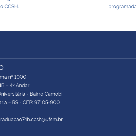
o CCSH.
programad
TO
ima nº 1000
4B – 4º Andar
niversitária - Bairro Camobi
ria – RS - CEP: 97105-900
 graduacao74b.ccsh@ufsm.br