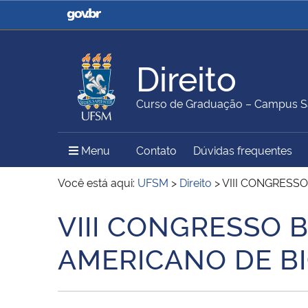
Casa Civil
Ministério da Justiça e
Segurança Pública
Direito
Ministério da Agricultura,
Ministério da Educação
Curso de Graduação – Campus S
Pecuária e Abastecimento
Menu Principal do Sítio
Menu
Contato
Dúvidas frequentes
Ministério do Meio Ambiente
Ministério do Turismo
Você está aqui:
UFSM
>
Direito
>
VIII CONGRESS
VIII CONGRESSO 
Início do conteúdo
Secretaria de Governo
Gabinete de Segurança
AMERICANO DE BI
Institucional