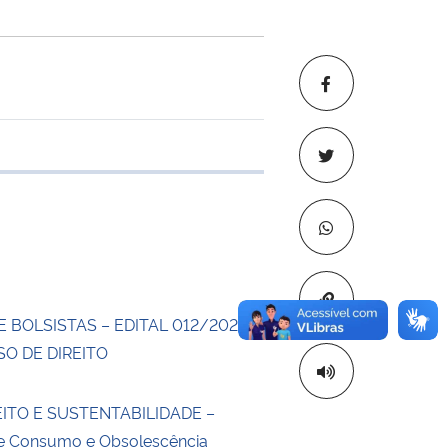
e transferência
Copiar para áre
 BOLSISTAS – EDITAL 012/2025-
O DE DIREITO
REITO E SUSTENTABILIDADE –
de Consumo e Obsolescência