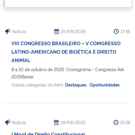
Ministério da Cidadania
Ministério da Saúde
Notícia
25/09/2025
17:46
Ministério de Minas e Energia
VIII CONGRESSO BRASILEIRO – V COMGRESSO
LATINO-AMERICANO DE BIOÉTICA E DIREITO
Ministério da Ciência, Tecnologia, Inovações e Comunicações
ANIMAL
8 a 10 de outubro de 2025. Cronograma - Congresso IAA
Ministério do Meio Ambiente
2025Baixar
Outras categorias do item:
Destaques
,
Oportunidades
Ministério do Turismo
Ministério do Desenvolvimento Regional
Controladoria-Geral da União
Notícia
28/08/2025
15:28
Ministério da Mulher, da Família e dos Direitos Humanos
I Moot de Direito Constitucional