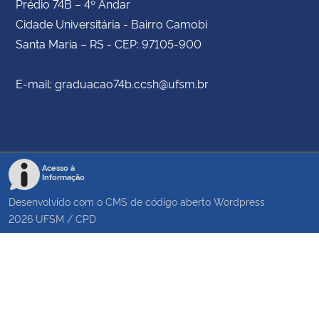
Prédio 74B – 4º Andar
Cidade Universitária - Bairro Camobi
Santa Maria – RS - CEP: 97105-900
E-mail: graduacao74b.ccsh@ufsm.br
Acesso à
Informação
Desenvolvido com o CMS de código aberto
Wordpress
2026
UFSM
/
CPD