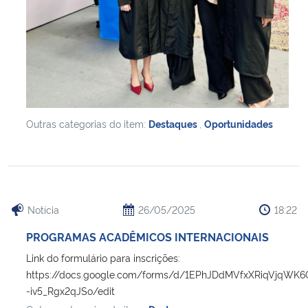
Outras categorias do item:
Destaques
,
Oportunidades
Notícia
26/05/2025
18:22
PROGRAMAS ACADÊMICOS INTERNACIONAIS
Link do formulário para inscrições:
https://docs.google.com/forms/d/1EPhJDdMVfxXRiqVjqWK
-iv5_Rgx2qJSo/edit