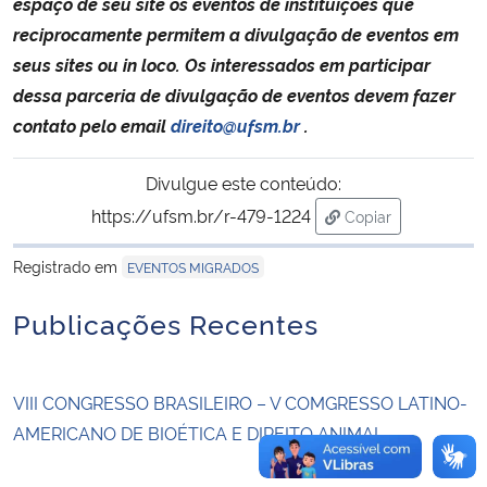
espaço de seu site os eventos de instituições que
reciprocamente permitem a divulgação de eventos em
Secretaria-Geral
seus sites ou in loco. Os interessados em participar
dessa parceria de divulgação de eventos devem fazer
Secretaria de Governo
contato pelo email
direito@ufsm.br
.
Gabinete de Segurança Institucional
Divulgue este conteúdo:
https://ufsm.br/r-479-1224
Copiar
Advocacia-Geral da União
para área de tran
Registrado em
EVENTOS MIGRADOS
Banco Central do Brasil
Publicações Recentes
Planalto
VIII CONGRESSO BRASILEIRO – V COMGRESSO LATINO-
AMERICANO DE BIOÉTICA E DIREITO ANIMAL