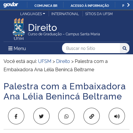
COMUNICA BR
ACESSO À INFORMAÇÃO
PARTI
Casa Civil
LANGUAGES
INTERNATIONAL
SÍTIOS DA UFSM
IR
PARA
Direito
Ministério da Justiça e Segurança Pública
O
Curso de Graduação – Campus Santa Maria
CONTEÚDO
Ministério da Defesa
Buscar no no Sítio
Busca
Busca:
Menu Principal do Sítio
Menu
Busc
Ministério das Relações Exteriores
Você está aqui:
UFSM
>
Direito
>
Palestra com a
Embaixadora Ana Lélia Benincá Beltrame
Ministério da Economia
Palestra com a Embaixadora
Início do conteúdo
Ministério da Infraestrutura
Ana Lélia Benincá Beltrame
Ministério da Agricultura, Pecuária e Abastecimento
Copiar para área 
Ministério da Educação