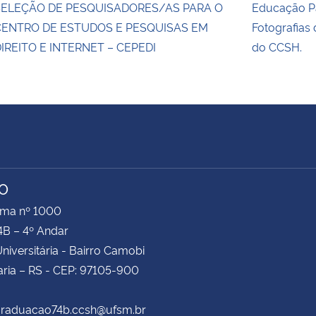
SELEÇÃO DE PESQUISADORES/AS PARA O
Educação Pa
CENTRO DE ESTUDOS E PESQUISAS EM
Fotografias
IREITO E INTERNET – CEPEDI
do CCSH.
TO
ima nº 1000
4B – 4º Andar
niversitária - Bairro Camobi
ria – RS - CEP: 97105-900
 graduacao74b.ccsh@ufsm.br