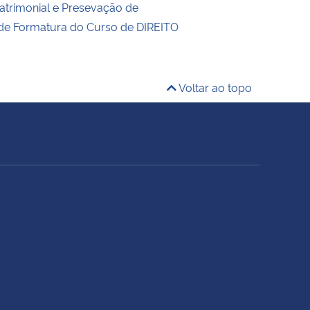
trimonial e Presevação de
 de Formatura do Curso de DIREITO
Voltar ao topo