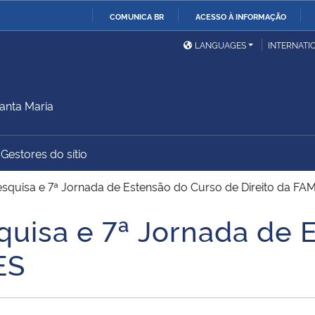
COMUNICA BR
ACESSO À INFORMAÇÃO
Ministério da Defesa
Ministério das Relações
Mini
IR
LANGUAGES
INTERNATI
Exteriores
PARA
O
Ministério da Cidadania
Ministério da Saúde
Mini
CONTEÚDO
anta Maria
Gestores do sítio
Ministério do
Controladoria-Geral da
Mini
Desenvolvimento Regional
União
Famí
esquisa e 7ª Jornada de Estensão do Curso de Direito da FA
Hum
quisa e 7ª Jornada de 
Advocacia-Geral da União
Banco Central do Brasil
Plan
ES