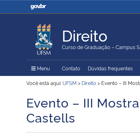
Casa Civil
Ministério da Justiça e
Segurança Pública
Direito
Ministério da Agricultura,
Ministério da Educação
Curso de Graduação – Campus S
Pecuária e Abastecimento
Menu Principal do Sítio
Menu
Contato
Dúvidas frequentes
Ministério do Meio Ambiente
Ministério do Turismo
Você está aqui:
UFSM
>
Direito
>
Evento – III Mos
Evento – III Most
Início do conteúdo
Secretaria de Governo
Gabinete de Segurança
Castells
Institucional