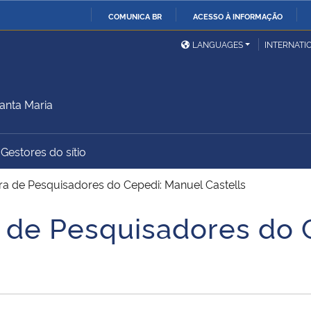
COMUNICA BR
ACESSO À INFORMAÇÃO
Ministério da Defesa
Ministério das Relações
Mini
IR
LANGUAGES
INTERNATI
Exteriores
PARA
O
Ministério da Cidadania
Ministério da Saúde
Mini
CONTEÚDO
anta Maria
Gestores do sítio
Ministério do
Controladoria-Geral da
Mini
Desenvolvimento Regional
União
Famí
tra de Pesquisadores do Cepedi: Manuel Castells
Hum
ra de Pesquisadores do
Advocacia-Geral da União
Banco Central do Brasil
Plan