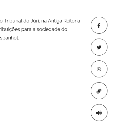
 Tribunal do Júri, na Antiga Reitoria
ribuições para a sociedade do
espanhol.
Copiar para áre