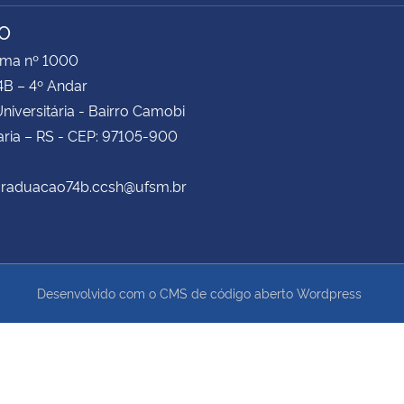
TO
ima nº 1000
4B – 4º Andar
niversitária - Bairro Camobi
ria – RS - CEP: 97105-900
 graduacao74b.ccsh@ufsm.br
Desenvolvido com o CMS de código aberto
Wordpress