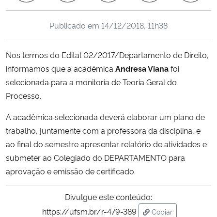
Ministério da Cidadania
Publicado em
14/12/2018, 11h38
Ministério da Saúde
Nos termos do Edital 02/2017/Departamento de Direito,
Ministério de Minas e Energia
informamos que a acadêmica
Andresa Viana
foi
selecionada para a monitoria de Teoria Geral do
Ministério da Ciência, Tecnologia, Inovações e Comunicações
Processo.
Ministério do Meio Ambiente
A acadêmica selecionada deverá elaborar um plano de
trabalho, juntamente com a professora da disciplina, e
Ministério do Turismo
ao final do semestre apresentar relatório de atividades e
submeter ao Colegiado do DEPARTAMENTO para
Ministério do Desenvolvimento Regional
aprovação e emissão de certificado.
Controladoria-Geral da União
Divulgue este conteúdo:
https://ufsm.br/r-479-389
Copiar
Ministério da Mulher, da Família e dos Direitos Humanos