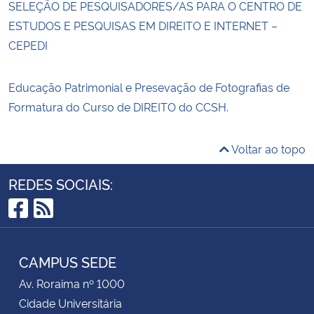
SELEÇÃO DE PESQUISADORES/AS PARA O CENTRO DE
ESTUDOS E PESQUISAS EM DIREITO E INTERNET –
CEPEDI
Educação Patrimonial e Presevação de Fotografias de
Formatura do Curso de DIREITO do CCSH.
Voltar ao topo
REDES SOCIAIS:
Facebook
RSS
CAMPUS SEDE
Av. Roraima nº 1000
Cidade Universitária