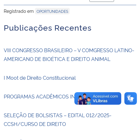
para área de trans
Registrado em
OPORTUNIDADES
Secretaria-Geral
Publicações Recentes
Secretaria de Governo
Gabinete de Segurança Institucional
VIII CONGRESSO BRASILEIRO – V COMGRESSO LATINO-
AMERICANO DE BIOÉTICA E DIREITO ANIMAL
Advocacia-Geral da União
I Moot de Direito Constitucional
Banco Central do Brasil
PROGRAMAS ACADÊMICOS INTERNACIONAIS
Planalto
SELEÇÃO DE BOLSISTAS – EDITAL 012/2025-
CCSH/CURSO DE DIREITO