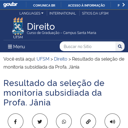
COMUNICA BR
ACESSO À INFORMAÇÃO
PARTI
Casa Civil
LANGUAGES
INTERNATIONAL
SÍTIOS DA UFSM
IR
PARA
Direito
Ministério da Justiça e Segurança Pública
O
Curso de Graduação – Campus Santa Maria
CONTEÚDO
Ministério da Defesa
Buscar no no Sítio
Busca
Busca:
Menu Principal do Sítio
Menu
Busc
Ministério das Relações Exteriores
Você está aqui:
UFSM
>
Direito
>
Resultado da seleção de
monitoria subsidiada da Profa. Jânia
Ministério da Economia
Resultado da seleção de
Início do conteúdo
Ministério da Infraestrutura
monitoria subsidiada da
Profa. Jânia
Ministério da Agricultura, Pecuária e Abastecimento
Ministério da Educação
Copiar para área 