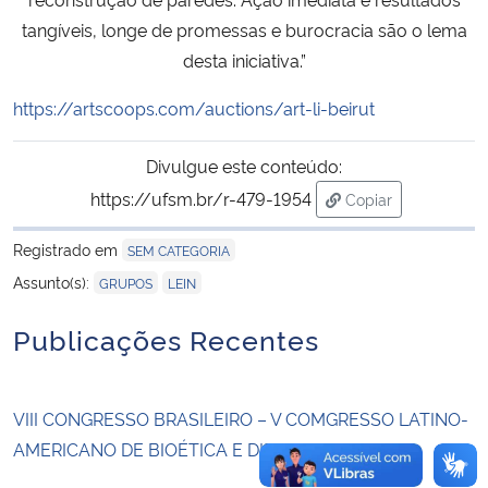
tangíveis, longe de promessas e burocracia são o lema
Secretaria-Geral
desta iniciativa.”
https://artscoops.com/auctions/art-li-beirut
Secretaria de Governo
Divulgue este conteúdo:
Gabinete de Segurança Institucional
https://ufsm.br/r-479-1954
Copiar
para área de tran
Advocacia-Geral da União
Registrado em
SEM CATEGORIA
,
Assunto(s):
Banco Central do Brasil
GRUPOS
LEIN
Publicações Recentes
Planalto
VIII CONGRESSO BRASILEIRO – V COMGRESSO LATINO-
AMERICANO DE BIOÉTICA E DIREITO ANIMAL