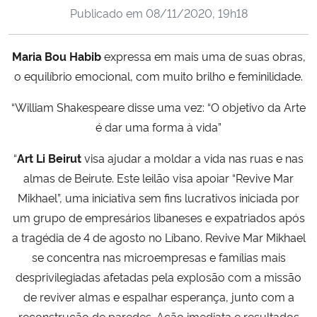
Publicado em
08/11/2020, 19h18
Ministério da Cidadania
Ministério da Saúde
Maria Bou Habib
expressa em mais uma de suas obras,
o equilíbrio emocional, com muito brilho e feminilidade.
Ministério de Minas e Energia
“William Shakespeare disse uma vez: “O objetivo da Arte
Ministério da Ciência, Tecnologia, Inovações e Comunicações
é dar uma forma à vida”
“
Art Li Beirut
visa ajudar a moldar a vida nas ruas e nas
Ministério do Meio Ambiente
almas de Beirute. Este leilão visa apoiar “Revive Mar
Mikhael”, uma iniciativa sem fins lucrativos iniciada por
Ministério do Turismo
um grupo de empresários libaneses e expatriados após
a tragédia de 4 de agosto no Líbano. Revive Mar Mikhael
Ministério do Desenvolvimento Regional
se concentra nas microempresas e famílias mais
Controladoria-Geral da União
desprivilegiadas afetadas pela explosão com a missão
de reviver almas e espalhar esperança, junto com a
Ministério da Mulher, da Família e dos Direitos Humanos
reconstrução de paredes. Ação imediata e resultados