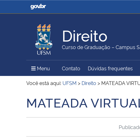
Casa Civil
Ministério da Justiça e
Segurança Pública
Direito
Ministério da Agricultura,
Ministério da Educação
Curso de Graduação – Campus S
Pecuária e Abastecimento
Menu Principal do Sítio
Menu
Contato
Dúvidas frequentes
Ministério do Meio Ambiente
Ministério do Turismo
Você está aqui:
UFSM
>
Direito
>
MATEADA VIRTU
MATEADA VIRTUA
Início do conteúdo
Secretaria de Governo
Gabinete de Segurança
Institucional
Publica