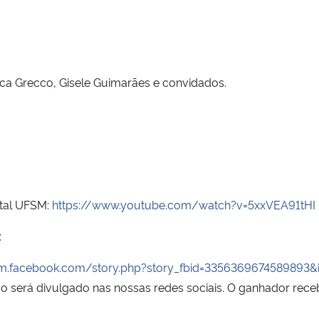
sca Grecco, Gisele Guimarães e convidados.
ital UFSM:
https://www.youtube.com/watch?v=5xxVEA91tHI
:
/m.facebook.com/story.php?story_fbid=335636967458989
o será divulgado nas nossas redes sociais. O ganhador rece