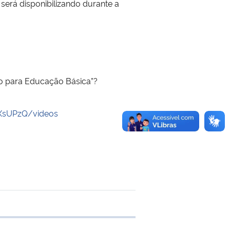
será disponibilizando durante a
o para Educação Básica”?
XsUPzQ/videos
e transferência