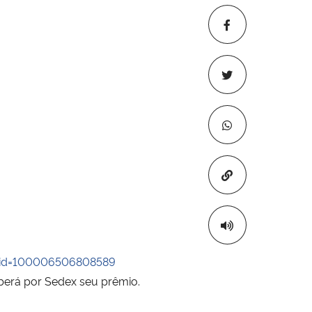
Copiar para áre
3&id=100006506808589
berá por Sedex seu prêmio.