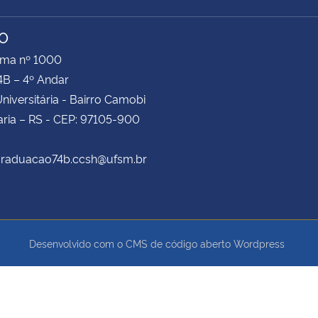
TO
ima nº 1000
4B – 4º Andar
niversitária - Bairro Camobi
ria – RS - CEP: 97105-900
 graduacao74b.ccsh@ufsm.br
Desenvolvido com o CMS de código aberto
Wordpress