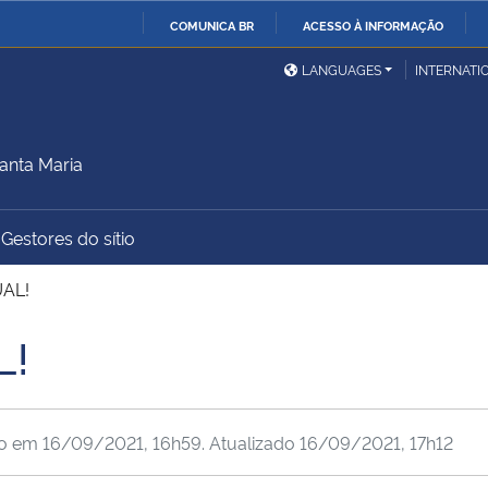
COMUNICA BR
ACESSO À INFORMAÇÃO
Ministério da Defesa
Ministério das Relações
Mini
IR
LANGUAGES
INTERNATI
Exteriores
PARA
O
Ministério da Cidadania
Ministério da Saúde
Mini
CONTEÚDO
anta Maria
Gestores do sítio
Ministério do
Controladoria-Geral da
Mini
Desenvolvimento Regional
União
Famí
AL!
Hum
L!
Advocacia-Geral da União
Banco Central do Brasil
Plan
do em
16/09/2021, 16h59
. Atualizado
16/09/2021, 17h12