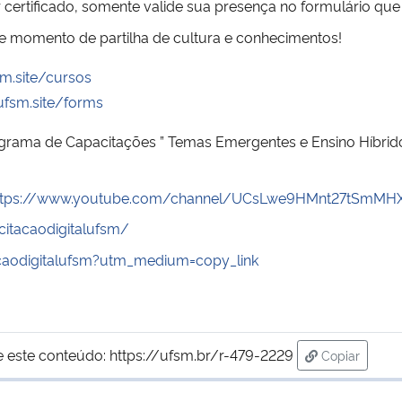
 certificado, somente valide sua presença no formulário que 
se momento de partilha de cultura e conhecimentos!
sm.site/cursos
ufsm.site/forms
grama de Capacitações ” Temas Emergentes e Ensino Híbrid
ttps://www.youtube.com/channel/UCsLwe9HMnt27tSmMH
itacaodigitalufsm/
acaodigitalufsm?utm_medium=copy_link
e este conteúdo:
https://ufsm.br/r-479-2229
Copiar
para área d