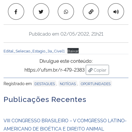
Ministério da Cidadania
Copiar para área 
Ministério da Saúde
Publicado em
02/05/2022, 21h21
Ministério de Minas e Energia
Edital_Selecao_Estagio_3a_Civel1
Baixar
Ministério da Ciência, Tecnologia, Inovações e Comunicações
Divulgue este conteúdo:
Ministério do Meio Ambiente
https://ufsm.br/r-479-2383
Copiar
para área de tran
Registrado em
,
,
Ministério do Turismo
DESTAQUES
NOTÍCIAS
OPORTUNIDADES
Publicações Recentes
Ministério do Desenvolvimento Regional
Controladoria-Geral da União
VIII CONGRESSO BRASILEIRO – V COMGRESSO LATINO-
AMERICANO DE BIOÉTICA E DIREITO ANIMAL
Ministério da Mulher, da Família e dos Direitos Humanos