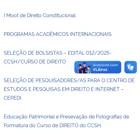
I Moot de Direito Constitucional
Secretaria-Geral
Secretaria de Governo
PROGRAMAS ACADÊMICOS INTERNACIONAIS
Gabinete de Segurança Institucional
SELEÇÃO DE BOLSISTAS – EDITAL 012/2025-
CCSH/CURSO DE DIREITO
Advocacia-Geral da União
SELEÇÃO DE PESQUISADORES/AS PARA O CENTRO DE
Banco Central do Brasil
ESTUDOS E PESQUISAS EM DIREITO E INTERNET –
CEPEDI
Planalto
Educação Patrimonial e Presevação de Fotografias de
Formatura do Curso de DIREITO do CCSH.