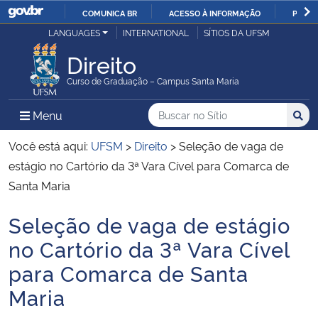
COMUNICA BR
ACESSO À INFORMAÇÃO
PARTI
Casa Civil
LANGUAGES
INTERNATIONAL
SÍTIOS DA UFSM
IR
PARA
Direito
Ministério da Justiça e Segurança Pública
O
Curso de Graduação – Campus Santa Maria
CONTEÚDO
Ministério da Defesa
Buscar no no Sítio
Busca
Busca:
Menu Principal do Sítio
Menu
Busc
Ministério das Relações Exteriores
Você está aqui:
UFSM
>
Direito
>
Seleção de vaga de
estágio no Cartório da 3ª Vara Cível para Comarca de
Ministério da Economia
Santa Maria
Seleção de vaga de estágio
Ministério da Infraestrutura
Início do conteúdo
no Cartório da 3ª Vara Cível
Ministério da Agricultura, Pecuária e Abastecimento
para Comarca de Santa
Maria
Ministério da Educação