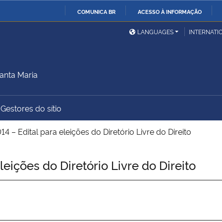
COMUNICA BR
ACESSO À INFORMAÇÃO
Ministério da Defesa
Ministério das Relações
Mini
IR
LANGUAGES
INTERNATI
Exteriores
PARA
O
Ministério da Cidadania
Ministério da Saúde
Mini
CONTEÚDO
anta Maria
Gestores do sítio
Ministério do
Controladoria-Geral da
Mini
Desenvolvimento Regional
União
Famí
 – Edital para eleições do Diretório Livre do Direito
Hum
eições do Diretório Livre do Direito
Advocacia-Geral da União
Banco Central do Brasil
Plan