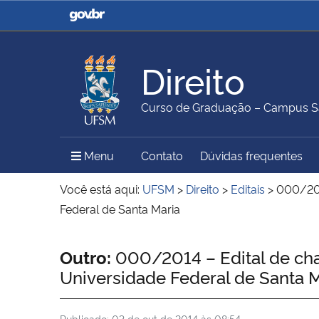
Casa Civil
Ministério da Justiça e
Segurança Pública
Direito
Ministério da Agricultura,
Ministério da Educação
Curso de Graduação – Campus S
Pecuária e Abastecimento
Menu Principal do Sítio
Menu
Contato
Dúvidas frequentes
Ministério do Meio Ambiente
Ministério do Turismo
Você está aqui:
UFSM
>
Direito
>
Editais
>
000/201
Federal de Santa Maria
Secretaria de Governo
Gabinete de Segurança
Início do conteúdo
Outro:
000/2014 – Edital de cha
Institucional
Universidade Federal de Santa 
Publicado:
03 de out de 2014 às 08:54