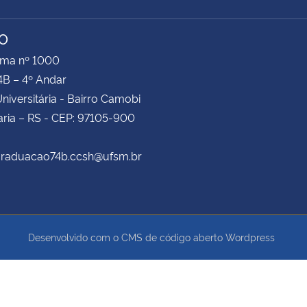
TO
ima nº 1000
4B – 4º Andar
niversitária - Bairro Camobi
ria – RS - CEP: 97105-900
 graduacao74b.ccsh@ufsm.br
Desenvolvido com o CMS de código aberto
Wordpress