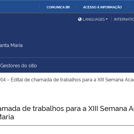
COMUNICA BR
ACESSO À INFORMAÇÃO
Ministério da Defesa
Ministério das Relações
Mini
IR
LANGUAGES
INTERNATI
Exteriores
PARA
O
Ministério da Cidadania
Ministério da Saúde
Mini
CONTEÚDO
anta Maria
Gestores do sítio
Ministério do
Controladoria-Geral da
Mini
Desenvolvimento Regional
União
Famí
4 – Edital de chamada de trabalhos para a XIII Semana Aca
Hum
Advocacia-Geral da União
Banco Central do Brasil
Plan
mada de trabalhos para a XIII Semana A
Maria