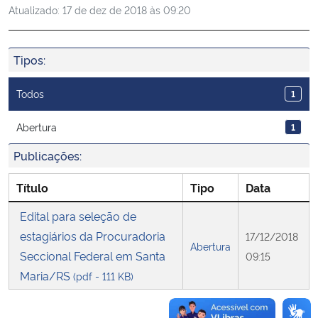
Atualizado:
17 de dez de 2018 às 09:20
Ministério da Cidadania
Ministério da Saúde
Tipos:
Ministério de Minas e Energia
Todos
1
Ministério da Ciência, Tecnologia, Inovações e Comunicações
Abertura
1
Publicações:
Ministério do Meio Ambiente
Título
Tipo
Data
Ministério do Turismo
Edital para seleção de
estagiários da Procuradoria
17/12/2018
Ministério do Desenvolvimento Regional
Abertura
Seccional Federal em Santa
09:15
Maria/RS
Controladoria-Geral da União
(pdf - 111 KB)
Ministério da Mulher, da Família e dos Direitos Humanos