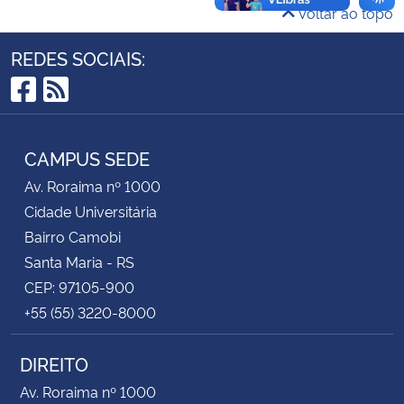
Voltar ao topo
Secretaria-Geral
REDES SOCIAIS:
Secretaria de Governo
Facebook
RSS
Gabinete de Segurança Institucional
CAMPUS SEDE
Av. Roraima nº 1000
Advocacia-Geral da União
Cidade Universitária
Banco Central do Brasil
Bairro Camobi
Santa Maria - RS
Planalto
CEP: 97105-900
+55 (55) 3220-8000
DIREITO
Av. Roraima nº 1000