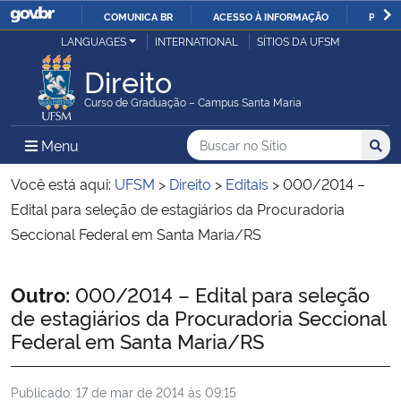
COMUNICA BR
ACESSO À INFORMAÇÃO
PARTI
Casa Civil
LANGUAGES
INTERNATIONAL
SÍTIOS DA UFSM
IR
PARA
Direito
Ministério da Justiça e Segurança Pública
O
Curso de Graduação – Campus Santa Maria
CONTEÚDO
Ministério da Defesa
Buscar no no Sítio
Busca
Busca:
Menu Principal do Sítio
Menu
Busc
Ministério das Relações Exteriores
Você está aqui:
UFSM
>
Direito
>
Editais
>
000/2014 –
Edital para seleção de estagiários da Procuradoria
Ministério da Economia
Seccional Federal em Santa Maria/RS
Ministério da Infraestrutura
Início do conteúdo
Outro:
000/2014 – Edital para seleção
de estagiários da Procuradoria Seccional
Ministério da Agricultura, Pecuária e Abastecimento
Federal em Santa Maria/RS
Ministério da Educação
Publicado:
17 de mar de 2014 às 09:15