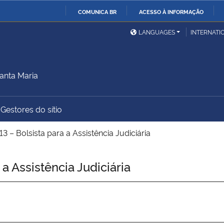
COMUNICA BR
ACESSO À INFORMAÇÃO
Ministério da Defesa
Ministério das Relações
Mini
IR
LANGUAGES
INTERNATI
Exteriores
PARA
O
Ministério da Cidadania
Ministério da Saúde
Mini
CONTEÚDO
anta Maria
Gestores do sítio
Ministério do
Controladoria-Geral da
Mini
Desenvolvimento Regional
União
Famí
 – Bolsista para a Assistência Judiciária
Hum
a Assistência Judiciária
Advocacia-Geral da União
Banco Central do Brasil
Plan