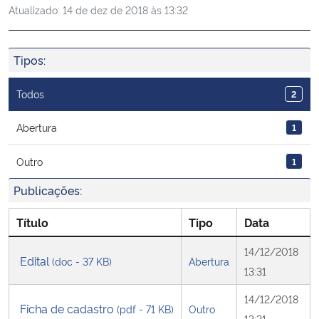
Atualizado:
14 de dez de 2018 às 13:32
Ministério da Cidadania
Ministério da Saúde
Tipos:
Ministério de Minas e Energia
Todos
2
Ministério da Ciência, Tecnologia, Inovações e Comunicações
Abertura
1
Outro
1
Ministério do Meio Ambiente
Publicações:
Ministério do Turismo
Título
Tipo
Data
Ministério do Desenvolvimento Regional
14/12/2018
Edital
(doc - 37 KB)
Abertura
13:31
Controladoria-Geral da União
14/12/2018
Ficha de cadastro
(pdf - 71 KB)
Outro
Ministério da Mulher, da Família e dos Direitos Humanos
13:31