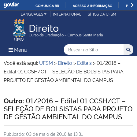
COMUNICA BR
ACESSO À INFORMAÇÃO
PARTI
Casa Civil
LANGUAGES
INTERNATIONAL
SÍTIOS DA UFSM
IR
PARA
Direito
Ministério da Justiça e Segurança Pública
O
Curso de Graduação – Campus Santa Maria
CONTEÚDO
Ministério da Defesa
Buscar no no Sítio
Busca
Busca:
Menu Principal do Sítio
Menu
Busc
Ministério das Relações Exteriores
Você está aqui:
UFSM
>
Direito
>
Editais
>
01/2016 –
Edital 01 CCSH/CT – SELEÇÃO DE BOLSISTAS PARA
Ministério da Economia
PROJETO DE GESTÃO AMBIENTAL DO CAMPUS
Ministério da Infraestrutura
Início do conteúdo
Outro:
01/2016 – Edital 01 CCSH/CT –
SELEÇÃO DE BOLSISTAS PARA PROJETO
Ministério da Agricultura, Pecuária e Abastecimento
DE GESTÃO AMBIENTAL DO CAMPUS
Ministério da Educação
Publicado:
03 de maio de 2016 às 13:31