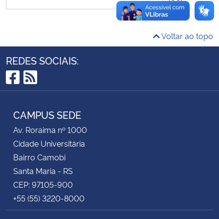
Secretaria-Geral
Voltar ao topo
Secretaria de Governo
REDES SOCIAIS:
Gabinete de Segurança Institucional
Facebook
RSS
Advocacia-Geral da União
CAMPUS SEDE
Banco Central do Brasil
Av. Roraima nº 1000
Cidade Universitária
Planalto
Bairro Camobi
Santa Maria - RS
CEP: 97105-900
+55 (55) 3220-8000