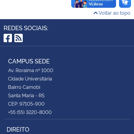
Voltar ao topo
Secretaria-Geral
REDES SOCIAIS:
Secretaria de Governo
Facebook
RSS
Gabinete de Segurança Institucional
CAMPUS SEDE
Advocacia-Geral da União
Av. Roraima nº 1000
Banco Central do Brasil
Cidade Universitária
Bairro Camobi
Planalto
Santa Maria - RS
CEP: 97105-900
+55 (55) 3220-8000
DIREITO