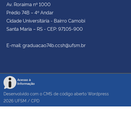
Av. Roraima nº 1000
Prédio 74B – 4º Andar
Cidade Universitária - Bairro Camobi
Santa Maria – RS - CEP: 97105-900
E-mail: graduacao74b.ccsh@ufsm.br
Acesso à
Informação
Desenvolvido com o CMS de código aberto
Wordpress
2026
UFSM
/
CPD