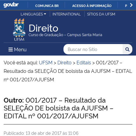
COMUNICA BR
ACESSO À INFORMAÇÃO
PARTI
Casa Civil
LANGUAGES
INTERNATIONAL
SÍTIOS DA UFSM
IR
PARA
Direito
Ministério da Justiça e Segurança Pública
O
Curso de Graduação – Campus Santa Maria
CONTEÚDO
Ministério da Defesa
Buscar no no Sítio
Busca
Busca:
Menu Principal do Sítio
Menu
Busc
Ministério das Relações Exteriores
Você está aqui:
UFSM
>
Direito
>
Editais
>
001/2017 –
Resultado da SELEÇÃO DE bolsista da AJUFSM – EDITAL
Ministério da Economia
nº 001/2017/AJUFSM
Ministério da Infraestrutura
Início do conteúdo
Outro:
001/2017 – Resultado da
SELEÇÃO DE bolsista da AJUFSM –
Ministério da Agricultura, Pecuária e Abastecimento
EDITAL nº 001/2017/AJUFSM
Ministério da Educação
Publicado:
13 de abr de 2017 às 11:06