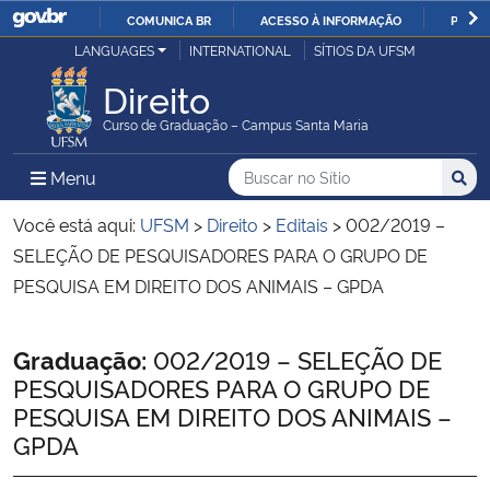
COMUNICA BR
ACESSO À INFORMAÇÃO
PARTI
Casa Civil
LANGUAGES
INTERNATIONAL
SÍTIOS DA UFSM
IR
PARA
Direito
Ministério da Justiça e Segurança Pública
O
Curso de Graduação – Campus Santa Maria
CONTEÚDO
Ministério da Defesa
Buscar no no Sítio
Busca
Busca:
Menu Principal do Sítio
Menu
Busc
Ministério das Relações Exteriores
Você está aqui:
UFSM
>
Direito
>
Editais
>
002/2019 –
SELEÇÃO DE PESQUISADORES PARA O GRUPO DE
Ministério da Economia
PESQUISA EM DIREITO DOS ANIMAIS – GPDA
Ministério da Infraestrutura
Início do conteúdo
Graduação:
002/2019 – SELEÇÃO DE
PESQUISADORES PARA O GRUPO DE
Ministério da Agricultura, Pecuária e Abastecimento
PESQUISA EM DIREITO DOS ANIMAIS –
GPDA
Ministério da Educação