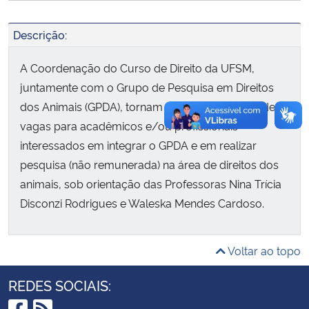
Secretaria-Geral
Descrição:
A Coordenação do Curso de Direito da UFSM,
Secretaria de Governo
juntamente com o Grupo de Pesquisa em Direitos
Gabinete de Segurança Institucional
dos Animais (GPDA), tornam pública a abertura de
vagas para acadêmicos e/ou profissionais
Advocacia-Geral da União
interessados em integrar o GPDA e em realizar
pesquisa (não remunerada) na área de direitos dos
Banco Central do Brasil
animais, sob orientação das Professoras Nina Trícia
Disconzi Rodrigues e Waleska Mendes Cardoso.
Planalto
Voltar ao topo
REDES SOCIAIS: