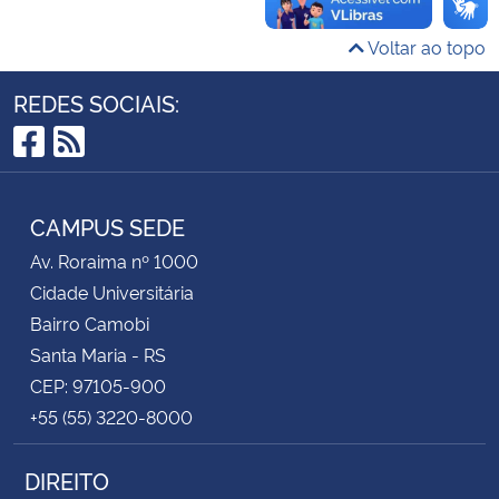
Voltar ao topo
Secretaria-Geral
REDES SOCIAIS:
Secretaria de Governo
Facebook
RSS
Gabinete de Segurança Institucional
CAMPUS SEDE
Advocacia-Geral da União
Av. Roraima nº 1000
Banco Central do Brasil
Cidade Universitária
Bairro Camobi
Planalto
Santa Maria - RS
CEP: 97105-900
+55 (55) 3220-8000
DIREITO