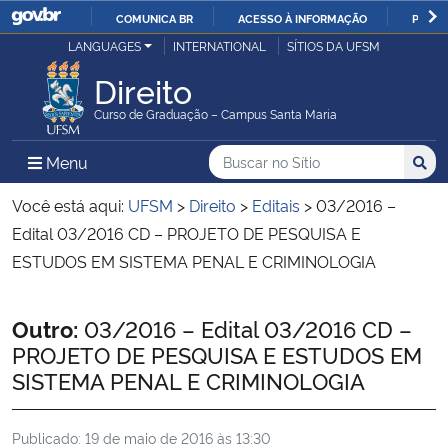
COMUNICA BR
ACESSO À INFORMAÇÃO
PARTI
Casa Civil
LANGUAGES
INTERNATIONAL
SÍTIOS DA UFSM
IR
PARA
Direito
Ministério da Justiça e Segurança Pública
O
Curso de Graduação – Campus Santa Maria
CONTEÚDO
Ministério da Defesa
Buscar no no Sítio
Busca
Busca:
Menu Principal do Sítio
Menu
Busc
Ministério das Relações Exteriores
Você está aqui:
UFSM
>
Direito
>
Editais
>
03/2016 –
Edital 03/2016 CD – PROJETO DE PESQUISA E
Ministério da Economia
ESTUDOS EM SISTEMA PENAL E CRIMINOLOGIA
Ministério da Infraestrutura
Início do conteúdo
Outro:
03/2016 – Edital 03/2016 CD –
PROJETO DE PESQUISA E ESTUDOS EM
Ministério da Agricultura, Pecuária e Abastecimento
SISTEMA PENAL E CRIMINOLOGIA
Ministério da Educação
Publicado:
19 de maio de 2016 às 13:30