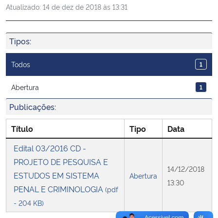
Atualizado:
14 de dez de 2018 às 13:31
Ministério da Cidadania
Ministério da Saúde
Tipos:
Ministério de Minas e Energia
Todos
1
Ministério da Ciência, Tecnologia, Inovações e Comunicações
Abertura
1
Publicações:
Ministério do Meio Ambiente
Título
Tipo
Data
Ministério do Turismo
Edital 03/2016 CD -
PROJETO DE PESQUISA E
Ministério do Desenvolvimento Regional
14/12/2018
ESTUDOS EM SISTEMA
Abertura
13:30
PENAL E CRIMINOLOGIA
Controladoria-Geral da União
(pdf
- 204 KB)
Ministério da Mulher, da Família e dos Direitos Humanos