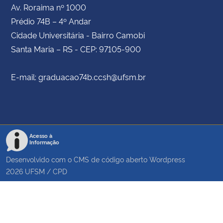
Av. Roraima nº 1000
Prédio 74B – 4º Andar
Cidade Universitária - Bairro Camobi
Santa Maria – RS - CEP: 97105-900
E-mail: graduacao74b.ccsh@ufsm.br
Acesso à
Informação
Desenvolvido com o CMS de código aberto
Wordpress
2026
UFSM
/
CPD