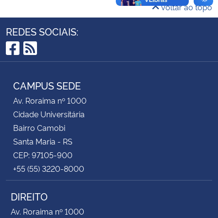
Voltar ao topo
Secretaria-Geral
REDES SOCIAIS:
Secretaria de Governo
Facebook
RSS
Gabinete de Segurança Institucional
CAMPUS SEDE
Av. Roraima nº 1000
Advocacia-Geral da União
Cidade Universitária
Banco Central do Brasil
Bairro Camobi
Santa Maria - RS
Planalto
CEP: 97105-900
+55 (55) 3220-8000
DIREITO
Av. Roraima nº 1000