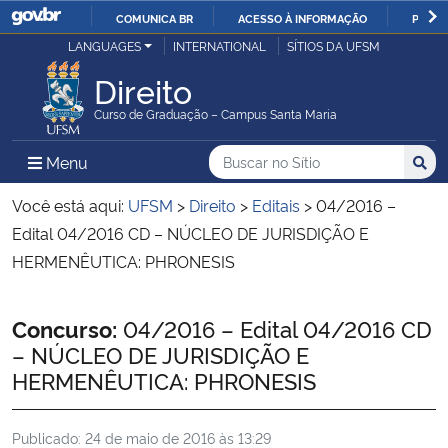
COMUNICA BR
ACESSO À INFORMAÇÃO
PARTI
Casa Civil
LANGUAGES
INTERNATIONAL
SÍTIOS DA UFSM
IR
PARA
Direito
Ministério da Justiça e Segurança Pública
O
Curso de Graduação – Campus Santa Maria
CONTEÚDO
Ministério da Defesa
Buscar no no Sítio
Busca
Busca:
Menu Principal do Sítio
Menu
Busc
Ministério das Relações Exteriores
Você está aqui:
UFSM
>
Direito
>
Editais
>
04/2016 –
Edital 04/2016 CD – NÚCLEO DE JURISDIÇÃO E
Ministério da Economia
HERMENÊUTICA: PHRONESIS
Ministério da Infraestrutura
Início do conteúdo
Concurso:
04/2016 – Edital 04/2016 CD
– NÚCLEO DE JURISDIÇÃO E
Ministério da Agricultura, Pecuária e Abastecimento
HERMENÊUTICA: PHRONESIS
Ministério da Educação
Publicado:
24 de maio de 2016 às 13:29