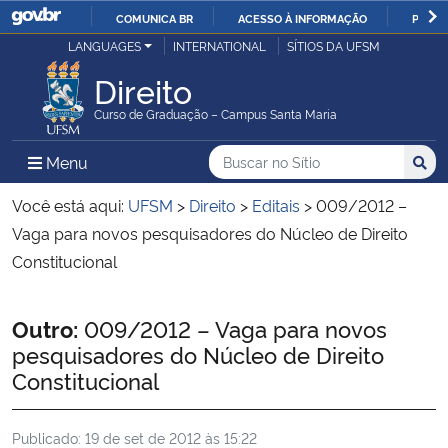
COMUNICA BR
ACESSO À INFORMAÇÃO
PARTI
Casa Civil
LANGUAGES
INTERNATIONAL
SÍTIOS DA UFSM
IR
PARA
Direito
Ministério da Justiça e Segurança Pública
O
Curso de Graduação – Campus Santa Maria
CONTEÚDO
Ministério da Defesa
Buscar no no Sítio
Busca
Busca:
Menu Principal do Sítio
Menu
Busc
Ministério das Relações Exteriores
Você está aqui:
UFSM
>
Direito
>
Editais
>
009/2012 –
Vaga para novos pesquisadores do Núcleo de Direito
Ministério da Economia
Constitucional
Ministério da Infraestrutura
Início do conteúdo
Outro:
009/2012 – Vaga para novos
pesquisadores do Núcleo de Direito
Ministério da Agricultura, Pecuária e Abastecimento
Constitucional
Ministério da Educação
Publicado:
19 de set de 2012 às 15:22