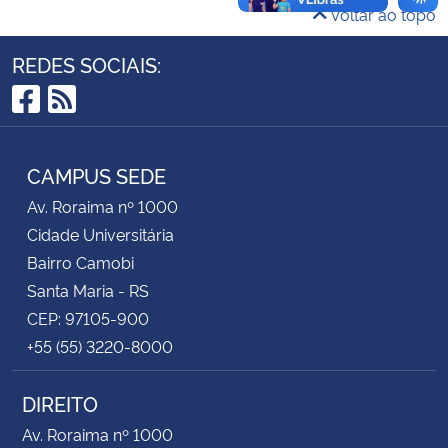
Voltar ao topo
Secretaria-Geral
REDES SOCIAIS:
Secretaria de Governo
Facebook
RSS
Gabinete de Segurança Institucional
CAMPUS SEDE
Av. Roraima nº 1000
Advocacia-Geral da União
Cidade Universitária
Banco Central do Brasil
Bairro Camobi
Santa Maria - RS
Planalto
CEP: 97105-900
+55 (55) 3220-8000
DIREITO
Av. Roraima nº 1000