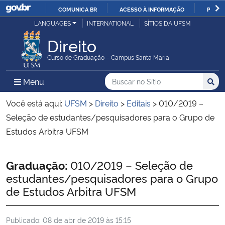
COMUNICA BR
ACESSO À INFORMAÇÃO
PARTI
Casa Civil
LANGUAGES
INTERNATIONAL
SÍTIOS DA UFSM
IR
PARA
Direito
Ministério da Justiça e Segurança Pública
O
Curso de Graduação – Campus Santa Maria
CONTEÚDO
Ministério da Defesa
Buscar no no Sítio
Busca
Busca:
Menu Principal do Sítio
Menu
Busc
Ministério das Relações Exteriores
Você está aqui:
UFSM
>
Direito
>
Editais
>
010/2019 –
Seleção de estudantes/pesquisadores para o Grupo de
Ministério da Economia
Estudos Arbitra UFSM
Ministério da Infraestrutura
Início do conteúdo
Graduação:
010/2019 – Seleção de
estudantes/pesquisadores para o Grupo
Ministério da Agricultura, Pecuária e Abastecimento
de Estudos Arbitra UFSM
Ministério da Educação
Publicado:
08 de abr de 2019 às 15:15