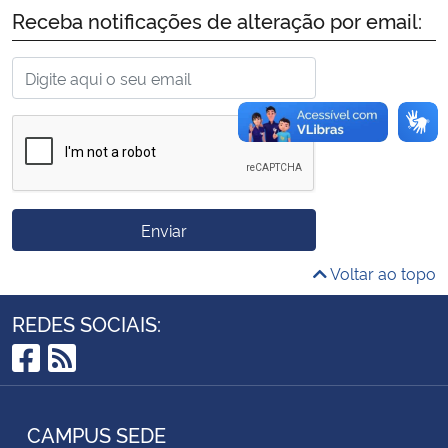
Receba notificações de alteração por email:
Secretaria-Geral
Secretaria de Governo
Gabinete de Segurança Institucional
Advocacia-Geral da União
Enviar
Banco Central do Brasil
Voltar ao topo
Planalto
REDES SOCIAIS:
Facebook
RSS
CAMPUS SEDE