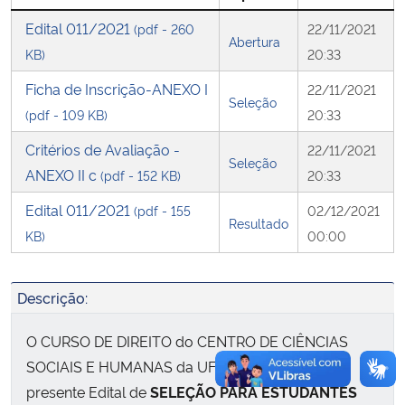
Edital 011/2021
(pdf - 260
22/11/2021
Abertura
Secretaria-Geral
KB)
20:33
Ficha de Inscrição-ANEXO I
22/11/2021
Secretaria de Governo
Seleção
(pdf - 109 KB)
20:33
Gabinete de Segurança Institucional
Critérios de Avaliação -
22/11/2021
Seleção
ANEXO II c
(pdf - 152 KB)
20:33
Advocacia-Geral da União
Edital 011/2021
(pdf - 155
02/12/2021
Resultado
Banco Central do Brasil
KB)
00:00
Planalto
Descrição:
O CURSO DE DIREITO do CENTRO DE CIÊNCIAS
SOCIAIS E HUMANAS da UFSM torna público o
presente Edital de
SELEÇÃO PARA ESTUDANTES