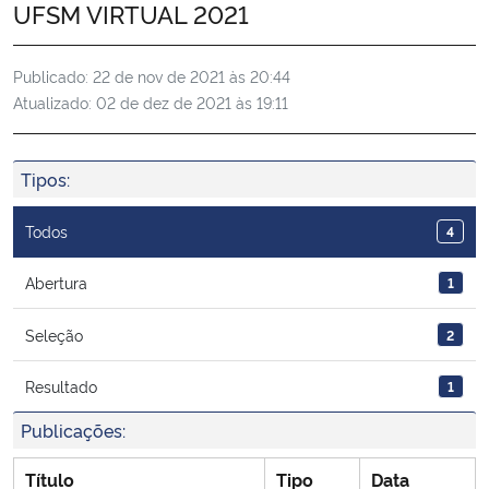
UFSM VIRTUAL 2021
Ministério da Cidadania
Publicado:
22 de nov de 2021 às 20:44
Ministério da Saúde
Atualizado:
02 de dez de 2021 às 19:11
Ministério de Minas e Energia
Tipos:
Ministério da Ciência, Tecnologia, Inovações e Comunicações
Todos
4
Ministério do Meio Ambiente
Abertura
1
Ministério do Turismo
Seleção
2
Ministério do Desenvolvimento Regional
Resultado
1
Controladoria-Geral da União
Publicações:
Título
Tipo
Data
Ministério da Mulher, da Família e dos Direitos Humanos