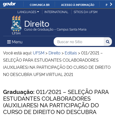
COMUNICA BR
ACESSO À INFORMAÇÃO
PARTI
Casa Civil
LANGUAGES
INTERNATIONAL
SÍTIOS DA UFSM
IR
PARA
Direito
Ministério da Justiça e Segurança Pública
O
Curso de Graduação – Campus Santa Maria
CONTEÚDO
Ministério da Defesa
Buscar no no Sítio
Busca
Busca:
Menu Principal do Sítio
Menu
Busc
Ministério das Relações Exteriores
Você está aqui:
UFSM
>
Direito
>
Editais
>
011/2021 –
SELEÇÃO PARA ESTUDANTES COLABORADORES
Ministério da Economia
(AUXILIARES) NA PARTICIPAÇÃO DO CURSO DE DIREITO
NO DESCUBRA UFSM VIRTUAL 2021
Ministério da Infraestrutura
Início do conteúdo
Graduação:
011/2021 – SELEÇÃO PARA
Ministério da Agricultura, Pecuária e Abastecimento
ESTUDANTES COLABORADORES
(AUXILIARES) NA PARTICIPAÇÃO DO
Ministério da Educação
CURSO DE DIREITO NO DESCUBRA