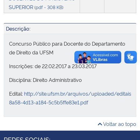
SUPERIOR
(pdf - 308 KB)
Secretaria-Geral
Descrição:
Secretaria de Governo
Concurso Público para Docente do Departamento
Gabinete de Segurança Institucional
de Direito da UFSM
Advocacia-Geral da União
Inscrições: de 22.02.2017 a 23.03.2017
Disciplina: Direito Administrativo
Banco Central do Brasil
Edital:
http://site.ufsm.br/arquivos/uploaded/editais/3
Planalto
8a58-4d13-a184-5c5b5ffe83e1.pdf
Voltar ao topo
REDES SOCIAIS: