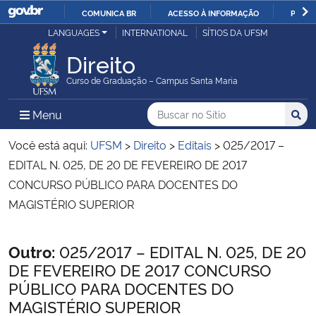
COMUNICA BR
ACESSO À INFORMAÇÃO
PARTI
Casa Civil
LANGUAGES
INTERNATIONAL
SÍTIOS DA UFSM
IR
PARA
Direito
Ministério da Justiça e Segurança Pública
O
Curso de Graduação – Campus Santa Maria
CONTEÚDO
Ministério da Defesa
Buscar no no Sítio
Busca
Busca:
Menu Principal do Sítio
Menu
Busc
Ministério das Relações Exteriores
Você está aqui:
UFSM
>
Direito
>
Editais
>
025/2017 –
EDITAL N. 025, DE 20 DE FEVEREIRO DE 2017
Ministério da Economia
CONCURSO PÚBLICO PARA DOCENTES DO
MAGISTÉRIO SUPERIOR
Ministério da Infraestrutura
Início do conteúdo
Outro:
025/2017 – EDITAL N. 025, DE 20
Ministério da Agricultura, Pecuária e Abastecimento
DE FEVEREIRO DE 2017 CONCURSO
PÚBLICO PARA DOCENTES DO
Ministério da Educação
MAGISTÉRIO SUPERIOR