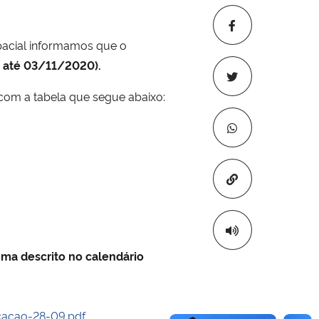
spacial informamos que o
até 03/11/2020).
com a tabela que segue abaixo:
Copiar para áre
tema descrito no calendário
acao-28-09.pdf