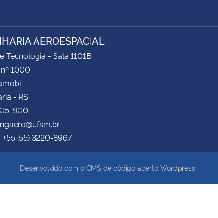
HARIA AEROESPACIAL
e Tecnologia - Sala 1101B
 nº 1000
Camobi
ria - RS
105-900
 engaero@ufsm.br
: +55 (55) 3220-8967
Desenvolvido com o CMS de código aberto
Wordpress