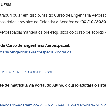
a UFSM
extracurricular em disciplinas do Curso de Engenharia Aeroe
 nas datas previstas no Calendário Acadêmico
(30/10/2020 
roespacial manterá os pré-requisitos do curso de acordo 
0 do Curso de Engenharia Aeroespacial:
aria/engenharia-aeroespacial/horarios
2019/02/PRE-REQUISITOS.pdf
e de matrícula via Portal do Aluno, o curso adotará o sis
lendario-Academico-2020-2021-REDE-versao-para-public