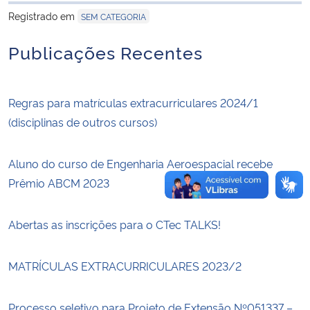
Registrado em
SEM CATEGORIA
Secretaria-Geral
Publicações Recentes
Secretaria de Governo
Regras para matrículas extracurriculares 2024/1
Gabinete de Segurança Institucional
(disciplinas de outros cursos)
Advocacia-Geral da União
Aluno do curso de Engenharia Aeroespacial recebe
Banco Central do Brasil
Prêmio ABCM 2023
Planalto
Abertas as inscrições para o CTec TALKS!
MATRÍCULAS EXTRACURRICULARES 2023/2
Processo seletivo para Projeto de Extensão Nº051337 –