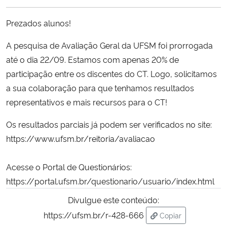
Ministério da Cidadania
Prezados alunos!
Ministério da Saúde
A pesquisa de Avaliação Geral da UFSM foi prorrogada
até o dia 22/09. Estamos com apenas 20% de
Ministério de Minas e Energia
participação entre os discentes do CT. Logo, solicitamos
a sua colaboração para que tenhamos resultados
Ministério da Ciência, Tecnologia, Inovações e Comunicações
representativos e mais recursos para o CT!
Ministério do Meio Ambiente
Os resultados parciais já podem ser verificados no site:
https://www.ufsm.br/reitoria/avaliacao
Ministério do Turismo
Acesse o Portal de Questionários:
Ministério do Desenvolvimento Regional
https://portal.ufsm.br/questionario/usuario/index.html
Controladoria-Geral da União
Divulgue este conteúdo:
https://ufsm.br/r-428-666
Copiar
Ministério da Mulher, da Família e dos Direitos Humanos
para área de trans