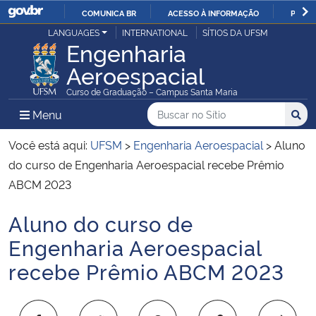
COMUNICA BR
ACESSO À INFORMAÇÃO
PARTI
Casa Civil
LANGUAGES
INTERNATIONAL
SÍTIOS DA UFSM
IR
Engenharia
PARA
Aeroespacial
Ministério da Justiça e Segurança Pública
O
Curso de Graduação – Campus Santa Maria
CONTEÚDO
Ministério da Defesa
Buscar no no Sítio
Busca
Busca:
Menu Principal do Sítio
Menu
Busc
Ministério das Relações Exteriores
Você está aqui:
UFSM
>
Engenharia Aeroespacial
>
Aluno
do curso de Engenharia Aeroespacial recebe Prêmio
Ministério da Economia
ABCM 2023
Aluno do curso de
Ministério da Infraestrutura
Início do conteúdo
Engenharia Aeroespacial
Ministério da Agricultura, Pecuária e Abastecimento
recebe Prêmio ABCM 2023
Ministério da Educação