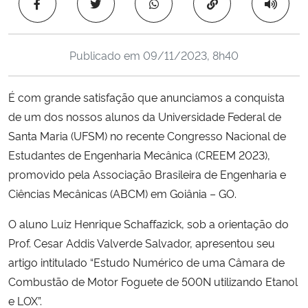
Copiar para área 
Ministério da Cidadania
Ministério da Saúde
Publicado em
09/11/2023, 8h40
Ministério de Minas e Energia
É com grande satisfação que anunciamos a conquista
de um dos nossos alunos da Universidade Federal de
Ministério da Ciência, Tecnologia, Inovações e Comunicações
Santa Maria (UFSM) no recente Congresso Nacional de
Estudantes de Engenharia Mecânica (CREEM 2023),
Ministério do Meio Ambiente
promovido pela Associação Brasileira de Engenharia e
Ciências Mecânicas (ABCM) em Goiânia – GO.
Ministério do Turismo
O aluno Luiz Henrique Schaffazick, sob a orientação do
Ministério do Desenvolvimento Regional
Prof. Cesar Addis Valverde Salvador, apresentou seu
artigo intitulado “Estudo Numérico de uma Câmara de
Controladoria-Geral da União
Combustão de Motor Foguete de 500N utilizando Etanol
e LOX”.
Ministério da Mulher, da Família e dos Direitos Humanos