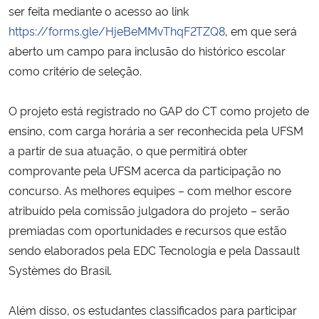
ser feita mediante o acesso ao link
https://forms.gle/HjeBeMMvThqF2TZQ8
, em que será
Secretaria-Geral
aberto um campo para inclusão do histórico escolar
como critério de seleção.
Secretaria de Governo
Gabinete de Segurança Institucional
O projeto está registrado no GAP do CT como projeto de
ensino, com carga horária a ser reconhecida pela UFSM
Advocacia-Geral da União
a partir de sua atuação, o que permitirá obter
comprovante pela UFSM acerca da participação no
Banco Central do Brasil
concurso. As melhores equipes – com melhor escore
atribuído pela comissão julgadora do projeto – serão
Planalto
premiadas com oportunidades e recursos que estão
sendo elaborados pela EDC Tecnologia e pela Dassault
Systèmes do Brasil.
Além disso, os estudantes classificados para participar