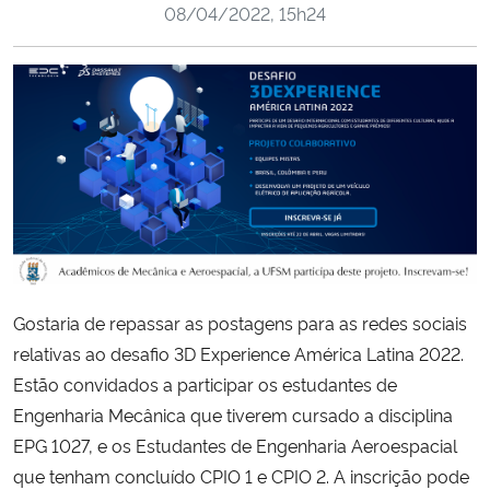
08/04/2022, 15h24
Ministério da Cidadania
Ministério da Saúde
Ministério de Minas e Energia
Ministério da Ciência, Tecnologia, Inovações e Comunicações
Ministério do Meio Ambiente
Ministério do Turismo
Gostaria de repassar as postagens para as redes sociais
relativas ao desafio 3D Experience América Latina 2022.
Ministério do Desenvolvimento Regional
Estão convidados a participar os estudantes de
Engenharia Mecânica que tiverem cursado a disciplina
Controladoria-Geral da União
EPG 1027, e os Estudantes de Engenharia Aeroespacial
que tenham concluído CPIO 1 e CPIO 2. A inscrição pode
Ministério da Mulher, da Família e dos Direitos Humanos