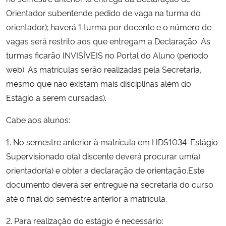
Ministério da Cidadania
Orientador subentende pedido de vaga na turma do
orientador); haverá 1 turma por docente e o número de
Ministério da Saúde
vagas será restrito aos que entregam a Declaração. As
turmas ficarão INVISÍVEIS no Portal do Aluno (período
Ministério de Minas e Energia
web). As matrículas serão realizadas pela Secretaria,
mesmo que não existam mais disciplinas além do
Ministério da Ciência, Tecnologia, Inovações e Comunicações
Estágio a serem cursadas).
Ministério do Meio Ambiente
Cabe aos alunos:
1. No semestre anterior à matrícula em HDS1034-Estágio
Ministério do Turismo
Supervisionado o(a) discente deverá procurar um(a)
orientador(a) e obter a declaração de orientação
.
Este
Ministério do Desenvolvimento Regional
documento deverá ser entregue na secretaria do curso
Controladoria-Geral da União
até o final do semestre anterior a matrícula.
2. Para realização do estágio é necessário:
Ministério da Mulher, da Família e dos Direitos Humanos