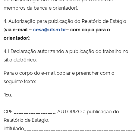
membros da banca e orientador).
4. Autorização para publicação do Relatório de Estágio
(
via e-mail –
cesa@ufsm.br
– com cópia para o
orientador
):
4.1 Declaração autorizando a publicação do trabalho no
sítio eletrônico:
Para o corpo do e-mail copiar e preencher com o
seguinte texto:
“Eu,
______________________________________________________
CPF _________________, AUTORIZO a publicação do
Relatório de Estágio,
intitulado_____________________________________________