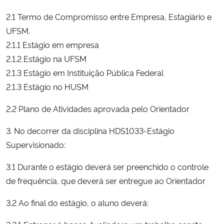
2.1 Termo de Compromisso entre Empresa, Estagiário e
Secretaria-Geral
UFSM.
2.1.1 Estágio em empresa
Secretaria de Governo
2.1.2 Estágio na UFSM
2.1.3 Estágio em Instituição Pública Federal
Gabinete de Segurança Institucional
2.1.3 Estágio no HUSM
Advocacia-Geral da União
2.2 Plano de Atividades aprovada pelo Orientador
Banco Central do Brasil
3. No decorrer da disciplina HDS1033-Estágio
Supervisionado:
Planalto
3.1 Durante o estágio deverá ser preenchido o controle
de frequência, que deverá ser entregue ao Orientador
3.2 Ao final do estágio, o aluno deverá: