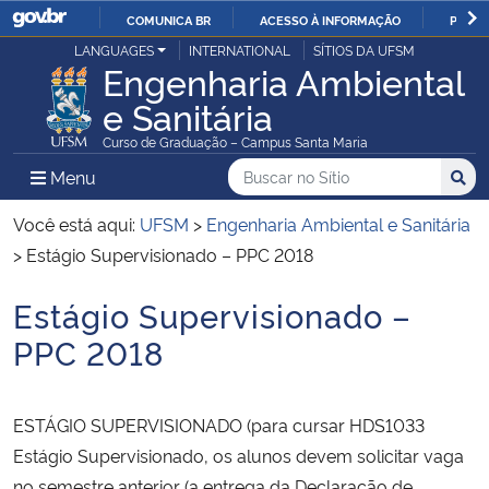
COMUNICA BR
ACESSO À INFORMAÇÃO
PARTI
Casa Civil
LANGUAGES
INTERNATIONAL
SÍTIOS DA UFSM
IR
Engenharia Ambiental
PARA
e Sanitária
Ministério da Justiça e Segurança Pública
O
Curso de Graduação – Campus Santa Maria
CONTEÚDO
Ministério da Defesa
Buscar no no Sítio
Busca
Busca:
Menu Principal do Sítio
Menu
Busc
Ministério das Relações Exteriores
Você está aqui:
UFSM
>
Engenharia Ambiental e Sanitária
>
Estágio Supervisionado – PPC 2018
Ministério da Economia
Estágio Supervisionado –
Início do conteúdo
Ministério da Infraestrutura
PPC 2018
Ministério da Agricultura, Pecuária e Abastecimento
ESTÁGIO SUPERVISIONADO (para cursar HDS1033
Ministério da Educação
Estágio Supervisionado, os alunos devem solicitar vaga
no semestre anterior (a entrega da Declaração de