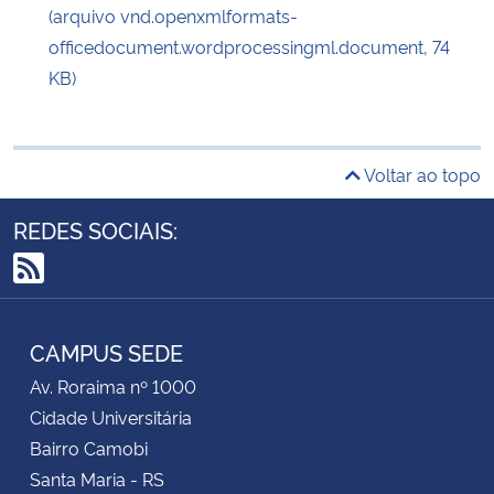
(arquivo vnd.openxmlformats-
officedocument.wordprocessingml.document, 74
KB)
Voltar ao topo
REDES SOCIAIS:
RSS
CAMPUS SEDE
Av. Roraima nº 1000
Cidade Universitária
Bairro Camobi
Santa Maria - RS