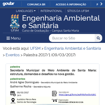
COMUNICA BR
ACESSO À INFORMAÇÃO
PARTI
Casa Civil
LANGUAGES
INTERNATIONAL
SÍTIOS DA UFSM
IR
Engenharia Ambiental
PARA
e Sanitária
Ministério da Justiça e Segurança Pública
O
Curso de Graduação – Campus Santa Maria
CONTEÚDO
Ministério da Defesa
Buscar no no Sítio
Busca
Busca:
Menu Principal do Sítio
Menu
Busc
Ministério das Relações Exteriores
Você está aqui:
UFSM
>
Engenharia Ambiental e Sanitária
>
Eventos
>
Palestra 2017/1 (09/03/2017)
Ministério da Economia
Início do conteúdo
Início do conteúdo
Ministério da Infraestrutura
Ministério da Agricultura, Pecuária e Abastecimento
Ministério da Educação