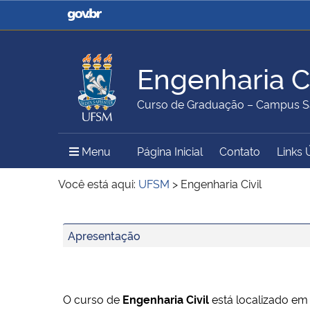
Casa Civil
Ministério da Justiça e
Segurança Pública
Engenharia Ci
Ministério da Agricultura,
Ministério da Educação
Curso de Graduação – Campus S
Pecuária e Abastecimento
Menu Principal do Sítio
Menu
Página Inicial
Contato
Links 
Ministério do Meio Ambiente
Ministério do Turismo
Você está aqui:
UFSM
>
Engenharia Civil
Início do conteúdo
Apresentação
Secretaria de Governo
Gabinete de Segurança
Institucional
O curso de
Engenharia Civil
está localizado e