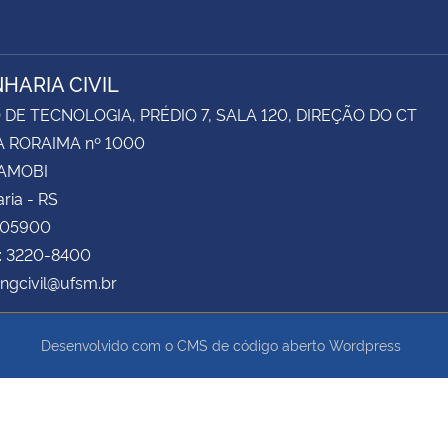
HARIA CIVIL
DE TECNOLOGIA, PRÉDIO 7, SALA 120, DIREÇÃO DO CT
 RORAIMA nº 1000
CAMOBI
ria - RS
105900
e: 3220-8400
engcivil@ufsm.br
Desenvolvido com o CMS de código aberto
Wordpress