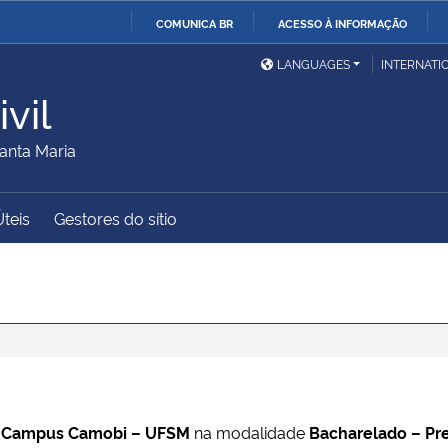
COMUNICA BR
ACESSO À INFORMAÇÃO
Ministério da Defesa
Ministério das Relações
Mini
IR
LANGUAGES
INTERNATI
Exteriores
PARA
vil
O
Ministério da Cidadania
Ministério da Saúde
Mini
CONTEÚDO
anta Maria
Úteis
Gestores do sítio
Ministério do
Controladoria-Geral da
Mini
Desenvolvimento Regional
União
Famí
Hum
Advocacia-Geral da União
Banco Central do Brasil
Plan
m
Campus Camobi – UFSM
na modalidade
Bacharelado – Pr