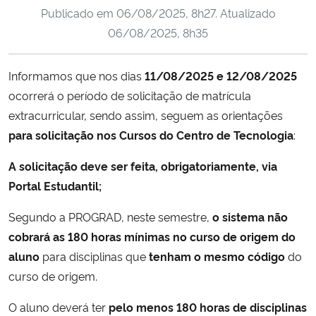
Publicado em
06/08/2025, 8h27
. Atualizado
Ministério da Cidadania
06/08/2025, 8h35
Ministério da Saúde
Informamos que nos dias
11/08/2025 e 12/08/2025
Ministério de Minas e Energia
ocorrerá o período de solicitação de matrícula
extracurricular, sendo assim, seguem as orientações
Ministério da Ciência, Tecnologia, Inovações e Comunicações
para solicitação nos Cursos do Centro de Tecnologia
:
Ministério do Meio Ambiente
A solicitação deve ser feita, obrigatoriamente, via
Portal Estudantil;
Ministério do Turismo
Segundo a PROGRAD, neste semestre,
o sistema não
cobrará as 180 horas mínimas no curso de origem do
Ministério do Desenvolvimento Regional
aluno
para disciplinas que
tenham o mesmo código
do
Controladoria-Geral da União
curso de origem.
O aluno deverá ter
pelo menos 180 horas de disciplinas
Ministério da Mulher, da Família e dos Direitos Humanos