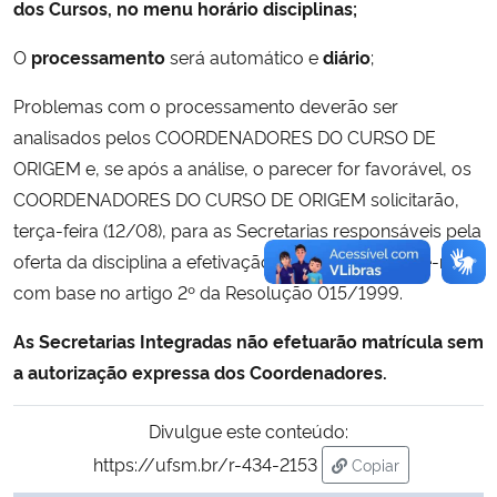
dos Cursos, no menu horário disciplinas;
O
processamento
será automático e
diário
;
Problemas com o processamento deverão ser
analisados pelos COORDENADORES DO CURSO DE
ORIGEM e, se após a análise, o parecer for favorável, os
COORDENADORES DO CURSO DE ORIGEM solicitarão,
terça-feira (12/08), para as Secretarias responsáveis pela
oferta da disciplina a efetivação da matrícula, por e-mail,
com base no artigo 2º da Resolução 015/1999.
As Secretarias Integradas não efetuarão matrícula sem
a autorização expressa dos Coordenadores.
Divulgue este conteúdo:
https://ufsm.br/r-434-2153
Copiar
para área de tran