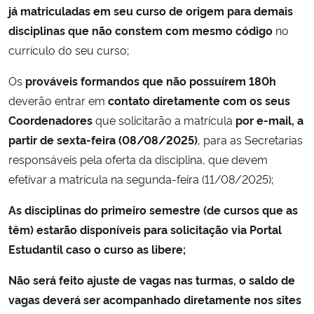
já matriculadas em seu curso de origem para demais
disciplinas que não constem com mesmo código
no
Secretaria-Geral
currículo do seu curso;
Secretaria de Governo
Os
prováveis formandos que não possuírem 180h
deverão entrar em
contato
diretamente com os seus
Gabinete de Segurança Institucional
Coordenadores
que solicitarão a matrícula
por e-mail,
a
partir de sexta-feira (08/08/2025)
, para as Secretarias
Advocacia-Geral da União
responsáveis pela oferta da disciplina, que devem
efetivar a matrícula na segunda-feira (11/08/2025);
Banco Central do Brasil
As disciplinas do primeiro semestre (de cursos que as
Planalto
têm) estarão disponíveis para solicitação via Portal
Estudantil caso o curso as libere;
Não será feito ajuste de vagas nas turmas, o saldo de
vagas deverá ser acompanhado diretamente nos sites